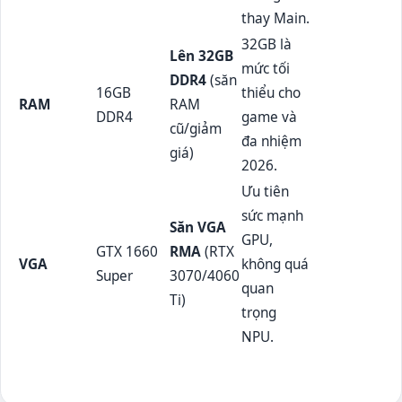
thay Main.
32GB là
Lên 32GB
mức tối
DDR4
(săn
16GB
thiểu cho
RAM
RAM
DDR4
game và
cũ/giảm
đa nhiệm
giá)
2026.
Ưu tiên
sức mạnh
Săn VGA
GPU,
GTX 1660
RMA
(RTX
VGA
không quá
Super
3070/4060
quan
Ti)
trọng
NPU.