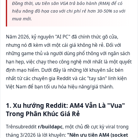
Đồng thời, ưu tiên săn VGA trả bảo hành (RMA) để có
hiệu năng đồ họa cao với chi phí rẻ hơn 30-50% so với
mua mới.
Năm 2026, kỷ nguyên "AI PC" đã chính thức gõ cửa,
nhưng nó đi kèm với một cái giá không hề rẻ. Đối với
những game thủ và người dùng phổ thông với ngân sách
hạn hẹp, việc chạy theo công nghệ mới nhất là một quyết
định mạo hiểm. Dưới đây là những lời khuyên sắc bén
nhất từ các chuyên gia Reddit và các "tay săn" linh kiện
Việt Nam để bạn tối ưu hóa hiệu năng/giá thành.
1. Xu hướng Reddit: AM4 Vẫn Là "Vua"
Trong Phân Khúc Giá Rẻ
Trênsubreddit
r/buildapc
, một chủ đề cực kỳ viral trong
tháng 3/2026 là lời khuyên:
"Nên ưu tiên AM4 (socket