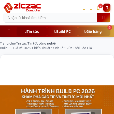
0
0
Tin tức
Build PC
Giỏ hàng
Trang chủ
/
Tin tức
/
Tin tức công nghệ
/
Build PC Giá Rẻ 2026: Chiến Thuật "Kinh Tế" Giữa Thời Bão Giá