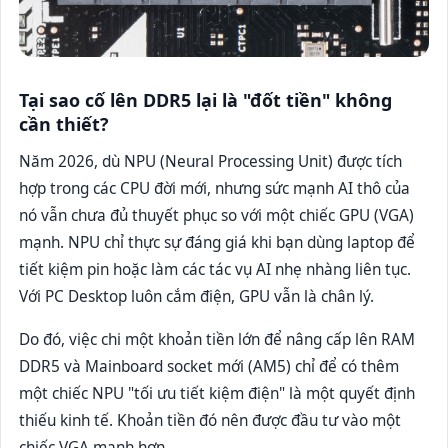
Tại sao cố lên DDR5 lại là "đốt tiền" không
cần thiết?
Năm 2026, dù NPU (Neural Processing Unit) được tích
hợp trong các CPU đời mới, nhưng sức mạnh AI thô của
nó vẫn chưa đủ thuyết phục so với một chiếc GPU (VGA)
mạnh. NPU chỉ thực sự đáng giá khi bạn dùng laptop để
tiết kiệm pin hoặc làm các tác vụ AI nhẹ nhàng liên tục.
Với PC Desktop luôn cắm điện, GPU vẫn là chân lý.
Do đó, việc chi một khoản tiền lớn để nâng cấp lên RAM
DDR5 và Mainboard socket mới (AM5) chỉ để có thêm
một chiếc NPU "tối ưu tiết kiệm điện" là một quyết định
thiếu kinh tế. Khoản tiền đó nên được đầu tư vào một
chiếc VGA mạnh hơn.