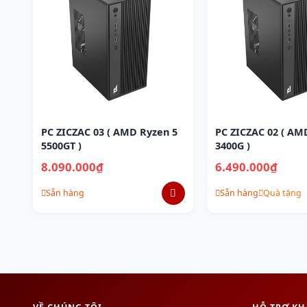
PC ZICZAC 03 ( AMD Ryzen 5
PC ZICZAC 02 ( AM
5500GT )
3400G )
8.090.000₫
6.490.000₫
Sẵn hàng
Sẵn hàng
Quà tặng