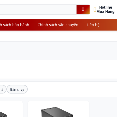
Hotline
Mua Hàng
h sách bảo hành
Chính sách vận chuyển
Liên hệ
iá
Bán chạy