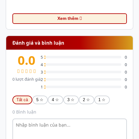
Xem thêm
Đánh giá và bình luận
0.0
5
0
4
0
3
0
0 lượt đánh giá
2
0
1
0
Tất cả
5 ☆
4 ☆
3 ☆
2 ☆
1 ☆
1. Thiết kế và Kích thước
0 Bình luận
Vỏ case này thuộc loại
Mini Tower
với kích thước
tổng thể là
339 x 275 x 334 mm
(Dài x Rộng x Cao),