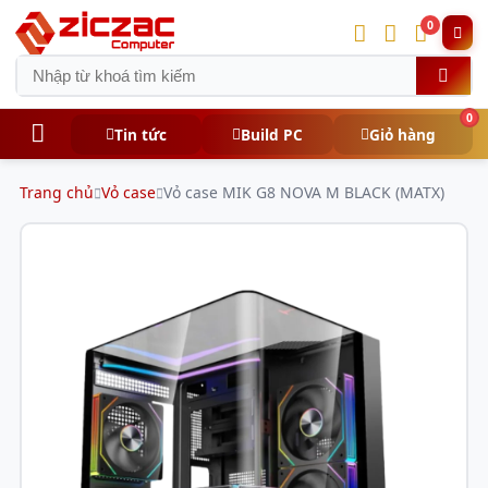
0
0
Tin tức
Build PC
Giỏ hàng
Trang chủ
Vỏ case
Vỏ case MIK G8 NOVA M BLACK (MATX)