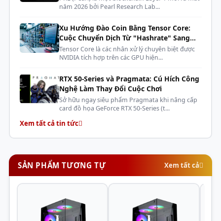
năm 2026 bởi Pearl Research Lab...
Fan/Radiator
Trước:
2 x 120mm hoặc 2 x 140mm
(Tối đa)
Xu Hướng Đào Coin Bằng Tensor Core:
Cuộc Chuyển Dịch Từ "Hashrate" Sang
Trên:
2 x 120mm
"AI Compute"
Tensor Core là các nhân xử lý chuyên biệt được
NVIDIA tích hợp trên các GPU hiện...
Sau:
1 x 120mm
RTX 50-Series và Pragmata: Cú Hích Công
Chiều cao
Nghệ Làm Thay Đổi Cuộc Chơi
tản nhiệt
160 mm
3. Tản nhiệt và Luồng khí
Sở hữu ngay siêu phẩm Pragmata khi nâng cấp
CPU (Tối đa)
card đồ họa GeForce RTX 50-Series (t...
Xem tất cả tin tức
Chiều dài
MIK G8 NOVA M được thiết kế với luồng khí thông
320 mm
VGA (Tối đa)
minh, giúp giải quyết bài toán tản nhiệt trong thiết kế
kín bằng kính. Case hỗ trợ tổng cộng
5 quạt 120mm
Khe cắm mở
4 Slots
tại các vị trí sau:
SẢN PHẨM TƯƠNG TỰ
Xem tất cả
rộng
Phía dưới:
2 quạt 120mm (Thường là quạt hút khí mát
Tối ưu luồng khí, Nút nguồn và
vào).
Thiết kế
cổng kết nối ở mặt trên
Phía hông:
2 quạt 120mm (Làm mát trực tiếp
mainboard và linh kiện).