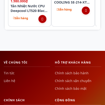
1.980.000₫
COOLING SE-214-XT
COO
Tản Nhiệt Nước CPU
ARGB WHITE
Sẵn hàng
Sẵ
Deepcool LT520 Black
High - Performance
Sẵn hàng
VỀ CHÚNG TÔI
HỖ TRỢ KHÁCH HÀNG
Tin tức
Chính sách bảo hành
Liên hệ
Chính sách vận chuyển
Chính sách bảo mật
CHÍNH SÁCH
CỘNG ĐỒNG