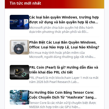
Màu sắc
Đen
Tin tức mới nhất
Kích
396×120×27mm
thước
Các loại bản quyền Windows, trường hợp
được sử dụng và bản quyền hợp lệ cho
Bảo hành
36 tháng
phòng máy, dàn net, cyber
Microsoft phân chia bản quyền hệ điều hành
dựa trên phương thức phân phối và đối...
LED
5V ARGB
Phân Biệt Các Loại Bản Quyền Windows,
Office: Loại Nào Hợp Lệ, Loại Nào Không?
Khi mua máy tính hoặc phần mềm của
Microsoft, người dùng thường gặp rất nhiều
kh...
PRL Coin (Pearl) là gì? Hướng dẫn đào và
triển khai đào PRL chi tiết
PRL (Pearl) là một blockchain Layer 1 mới ra mắt
năm 2026 bởi Pearl Research Lab...
Xu Hướng Đào Coin Bằng Tensor Core:
Cuộc Chuyển Dịch Từ "Hashrate" Sang
"AI Compute"
Tensor Core là các nhân xử lý chuyên biệt được
NVIDIA tích hợp trên các GPU hiện...