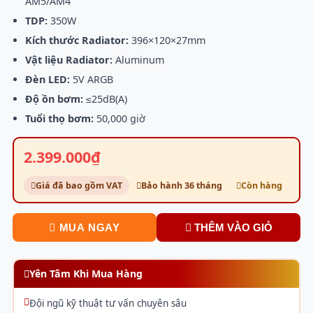
AM5/AM4
TDP:
350W
Kích thước Radiator:
396×120×27mm
Vật liệu Radiator:
Aluminum
Đèn LED:
5V ARGB
Độ ồn bơm:
≤25dB(A)
Tuổi thọ bơm:
50,000 giờ
2.399.000₫
Giá đã bao gồm VAT
Bảo hành 36 tháng
Còn hàng
MUA NGAY
THÊM VÀO GIỎ
Yên Tâm Khi Mua Hàng
Đội ngũ kỹ thuật tư vấn chuyên sâu