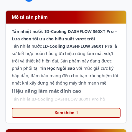
Mô tả sản phẩm
Tản nhiệt nước ID-Cooling DASHFLOW 360XT Pro –
Lựa chọn tối ưu cho hiệu suất vượt trội
Tản nhiệt nước
ID-Cooling DASHFLOW 360XT Pro
là
sự kết hợp hoàn hảo giữa hiệu năng làm mát vượt
trội và thiết kế hiện đại. Sản phẩm này đang được
phân phối tại
Tin Học Ngôi Sao
với mức giá cực kỳ
hấp dẫn, đảm bảo mang đến cho bạn trải nghiệm tốt
nhất khi xây dựng hệ thống máy tính mạnh mẽ.
Hiệu năng làm mát đỉnh cao
Tản nhiệt ID-Cooling DASHFLOW 360XT Pro hỗ
trợ
TDP lên đến 350W
, sẵn sàng xử lý mọi tác vụ
Xem thêm
nặng nề từ chơi game, render video đến công việc đồ
họa chuyên nghiệp. Với hệ thống bơm
ceramic
bearing
có tuổi thọ lên tới
50,000 giờ
và độ ồn