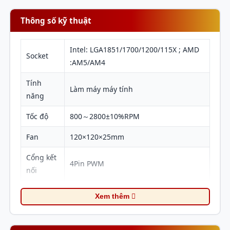
Hệ thống LED ARGB 5V tích hợp mang lại hiệu ứng
ánh sáng ấn tượng, giúp tản nhiệt không chỉ mạnh
Thông số kỹ thuật
mẽ mà còn đẹp mắt, làm nổi bật mọi dàn máy tính.
Intel: LGA1851/1700/1200/115X ; AMD
Socket
:AM5/AM4
Tính
Làm máy máy tính
năng
Tốc độ
800～2800±10%RPM
Fan
120×120×25mm
Cổng kết
4Pin PWM
nối
Độ ồn
28dB(A) Max.
Xem thêm
Chất liệu
Nhôm