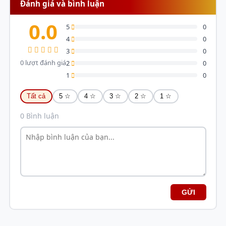
Đánh giá và bình luận
0.0
5
0
4
0
3
0
0 lượt đánh giá
2
0
1
0
Tất cả
5 ☆
4 ☆
3 ☆
2 ☆
1 ☆
0 Bình luận
GỬI