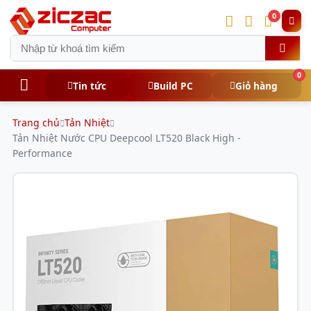
0
0
Tin tức
Build PC
Giỏ hàng
Trang chủ
Tản Nhiệt
Tản Nhiệt Nước CPU Deepcool LT520 Black High -
Performance