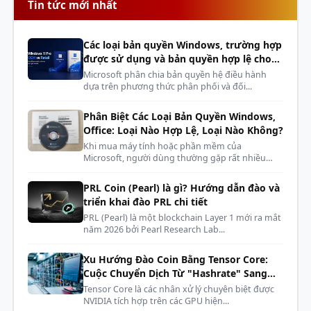
Tin tức mới nhất
Đầu nối máy bơm
3 chân
Các loại bản quyền Windows, trường hợp
Điện áp định mức máy
12VDC
được sử dụng và bản quyền hợp lệ cho
bơm
phòng máy, dàn net, cyber
Microsoft phân chia bản quyền hệ điều hành
dựa trên phương thức phân phối và đối...
Máy bơm định mức hiện
0,38 A
tại
Phân Biệt Các Loại Bản Quyền Windows,
Office: Loại Nào Hợp Lệ, Loại Nào Không?
Tiêu thụ điện năng của
4,56 W
Khi mua máy tính hoặc phần mềm của
máy bơm
Microsoft, người dùng thường gặp rất nhiều
kh...
Kích thước quạt
120×120×25mm
PRL Coin (Pearl) là gì? Hướng dẫn đào và
triển khai đào PRL chi tiết
500~2250 vòng/phút
CỰC KỲ MẠNH MẼ
Tốc độ quạt
PRL (Pearl) là một blockchain Layer 1 mới ra mắt
±10%
năm 2026 bởi Pearl Research Lab...
Tối đa hóa khả năng làm mát với quạt DeepCool
FK120 được cân bằng đến mức hoàn hảo cho cả hiệu
Luồng không khí của
Xu Hướng Đào Coin Bằng Tensor Core:
85,85 CFM
suất và hiệu quả vận hành. Khung chắc chắn và vòng
quạt
Cuộc Chuyển Dịch Từ "Hashrate" Sang
"AI Compute"
bi động chất lỏng mang lại độ tin cậy ổn định và lâu
Tensor Core là các nhân xử lý chuyên biệt được
Áp suất không khí của
NVIDIA tích hợp trên các GPU hiện...
dài.
3,27 mmAq