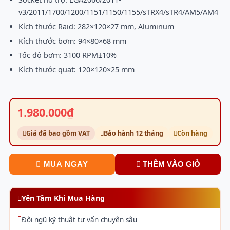
v3/2011/1700/1200/1151/1150/1155/sTRX4/sTR4/AM5/AM4
Kích thước Raid: 282×120×27 mm, Aluminum
Kích thước bơm: 94×80×68 mm
Tốc độ bơm: 3100 RPM±10%
Kích thước quạt: 120×120×25 mm
1.980.000₫
Giá đã bao gồm VAT
Bảo hành 12 tháng
Còn hàng
MUA NGAY
THÊM VÀO GIỎ
Yên Tâm Khi Mua Hàng
Đội ngũ kỹ thuật tư vấn chuyên sâu