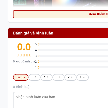
Xem thêm
Tản nhiệt khí ID-Cooling CPU SE-214-XT ARGB
Đánh giá và bình luận
Phần cover với tông màu đen chủ đạo của tản
0.0
5
4
3
0 lượt đánh giá
2
1
Tất cả
5 ☆
4 ☆
3 ☆
2 ☆
1 ☆
0 Bình luận