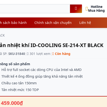
Hotline
Mua Hàng
h sách bảo hành
Chính sách vận chuyển
Liên hệ
ACK
ản nhiệt khí ID-COOLING SE-214-XT BLACK
ã SP:
SKU-31840
|
301 lượt xem
|
Còn hàng
hông số sản phẩm
Hỗ trợ full socket các dòng CPU của Intel và AMD
Thiết kế 4 ống đồng giúp tăng khả năng tản nhiệt
Chiều cao tản 150mm
Tản nhiệt mức 150 TDP
459.000₫