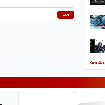
Rated 
Power 
hiệt hiệu quả
GỬI
Bearin
Conne
Xem tất c