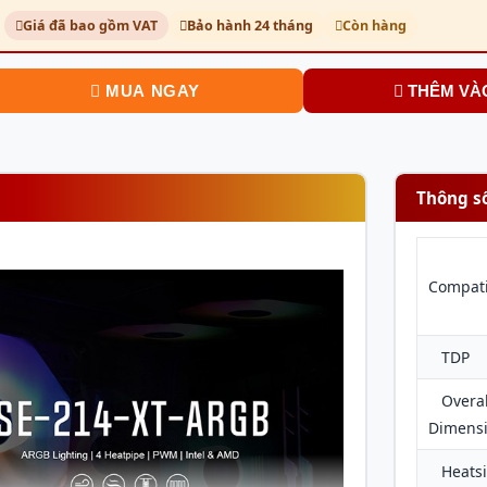
Giá đã bao gồm VAT
Bảo hành 24 tháng
Còn hàng
MUA NGAY
THÊM VÀ
Thông s
Compati
TDP
Overal
Dimens
Heatsi