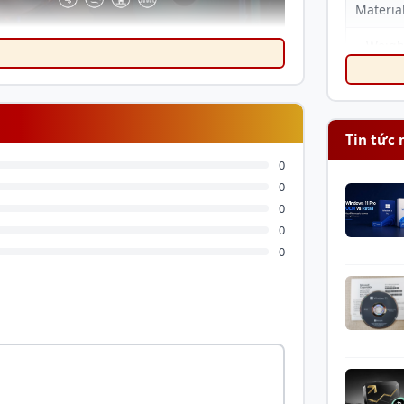
Materia
Weigh
Fan Di
Fan S
Tin tức 
Max. A
0
0
Max. S
0
Pressur
0
Noise
0
Rated 
Opera
Voltage
Started