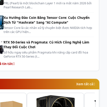
Current
0.25A
PRL (Pearl) là một blockchain Layer 1 mới ra mắt năm 2026 bởi
Pearl Research Lab...
Input
3W
Xu Hướng Đào Coin Bằng Tensor Core: Cuộc Chuyển
g Type
Hydraulic Bearing
Dịch Từ "Hashrate" Sang "AI Compute"
Tensor Core là các nhân xử lý chuyên biệt được NVIDIA tích hợp
ctor
4Pin PWM / 5V 3Pin ARGB
trên các GPU hiện...
RTX 50-Series và Pragmata: Cú Hích Công Nghệ Làm
Thay Đổi Cuộc Chơi
Sở hữu ngay siêu phẩm Pragmata khi nâng cấp card đồ họa
GeForce RTX 50-Series (t...
ả tin tức
Xem tất cả