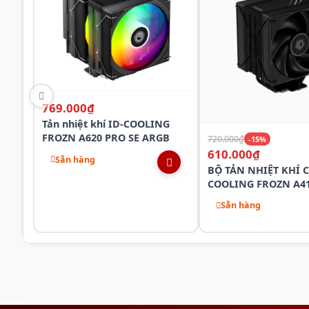
769.000₫
Tản nhiệt khí ID-COOLING
FROZN A620 PRO SE ARGB
720.000₫
-15%
610.000₫
Sẵn hàng
BỘ TẢN NHIỆT KHÍ C
COOLING FROZN A41
fan HEF)
Sẵn hàng
Tản nhiệt khí ID-Cooling CPU SE-214-XT ARGB
Điều chỉnh tốc độ quạt PWM giúp tăng hiệu năng cũng n