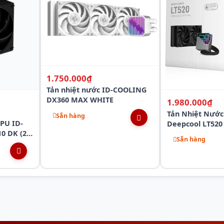
1.750.000₫
Tản nhiệt nước ID-COOLING
DX360 MAX WHITE
1.980.000₫
Tản Nhiệt Nước
Sẵn hàng
PU ID-
Deepcool LT520 
0 DK (2
Performance
Sẵn hàng
hư cân bằng giảm tiếng ồn