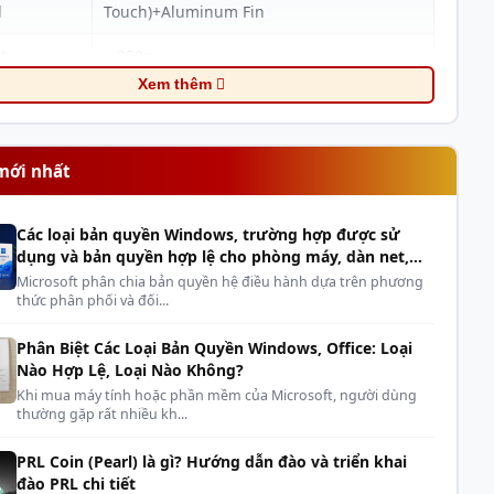
l
Touch)+Aluminum Fin
t
850g
Xem thêm
mension
120×120×25mm
peed
500±200~1500±10%RPM(PWM)(ARGB)
mới nhất
ir Flow
68.2CFM
tatic
Các loại bản quyền Windows, trường hợp được sử
1.87mmH2O
dụng và bản quyền hợp lệ cho phòng máy, dàn net,
e
cyber
Microsoft phân chia bản quyền hệ điều hành dựa trên phương
thức phân phối và đối...
13.8-30.5dB(A)
Voltage
Phân Biệt Các Loại Bản Quyền Windows, Office: Loại
12VDC (4pin PWM) / 5V (3pin ARGB)
Nào Hợp Lệ, Loại Nào Không?
ting
Khi mua máy tính hoặc phần mềm của Microsoft, người dùng
10.8～13.2VDC
thường gặp rất nhiều kh...
PRL Coin (Pearl) là gì? Hướng dẫn đào và triển khai
 Voltage
7VDC
đào PRL chi tiết