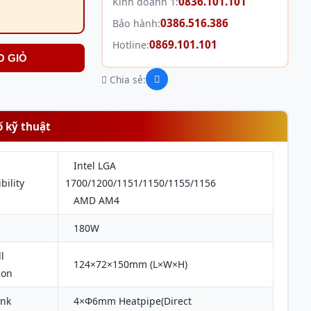
0836.101.101
Kinh doanh 1:
0386.516.386
Bảo hành:
0869.101.101
Hotline:
O GIỎ
Chia sẻ:
ố kỹ thuật
Intel LGA
bility
1700/1200/1151/1150/1155/1156
AMD AM4
180W
l
124×72×150mm (L×W×H)
ion
nk
4×Ф6mm Heatpipe(Direct