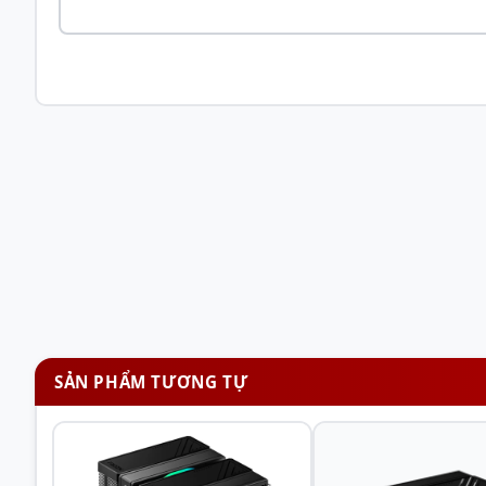
Tản nhiệt khí ID-Cooling CPU SE-214-XT ARGB
Các lá nhôm được xếp với nhau thành từng lớp giúp tản n
SẢN PHẨM TƯƠNG TỰ
Tản nhiệt khí ID-Cooling CPU SE-214-XT ARGB
Không lo bị cấn ram trong quá trình lắp đặt và sử dụng