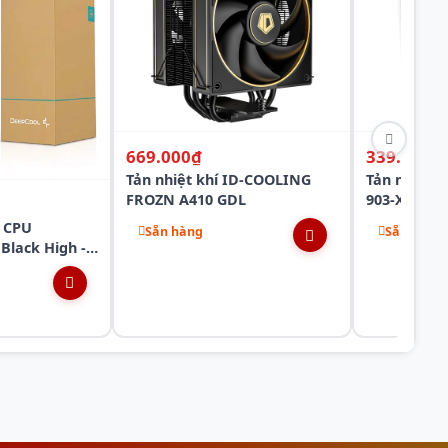
669.000₫
339.000₫
Tản nhiệt khí ID-COOLING
Tản nhiệt 
FROZN A410 GDL
903-XT
 CPU
Sẵn hàng
Sẵn hàng
Black High -