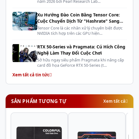
năm 2026 bởi Pearl Research Lab...
(Random 4K)
IOPS (Ghi)
nhiều so với HDD, bảo vệ dữ liệu của bạn an toàn
hơn, đặc biệt khi sử dụng trong laptop hoặc thiết bị
Xu Hướng Đào Coin Bằng Tensor Core:
Công nghệ Flash
BiCS FLASH™ 3D TLC
Cuộc Chuyển Dịch Từ "Hashrate" Sang
di động.
"AI Compute"
Tensor Core là các nhân xử lý chuyên biệt được
Tiết kiệm năng lượng
: So với ổ HDD, SSD tiêu thụ
Độ bền (TBW)
240 TBW
NVIDIA tích hợp trên các GPU hiện...
điện năng thấp hơn đáng kể, giúp kéo dài thời gian
NAND
KIOXIA BiCS FLASH™
sử dụng pin cho laptop.
RTX 50-Series và Pragmata: Cú Hích Công
Phần mềm quản lý
: Kioxia cung cấp
Phần mềm
Nghệ Làm Thay Đổi Cuộc Chơi
Đóng gói
1 ổ
quản lý Tiện ích SSD
(SSD Utility Management
Sở hữu ngay siêu phẩm Pragmata khi nâng cấp
card đồ họa GeForce RTX 50-Series (t...
Màu sắc
Đen/Xám
Software) giúp người dùng dễ dàng theo dõi tình
Xem tất cả tin tức
trạng sức khỏe ổ đĩa, cập nhật firmware và tối ưu hóa
100.45 mm x 69.85 mm x
Kích thước
hiệu suất.
7.0 mm
Trọng lượng
Xấp xỉ 45.7 g
SẢN PHẨM TƯƠNG TỰ
Xem tất cả