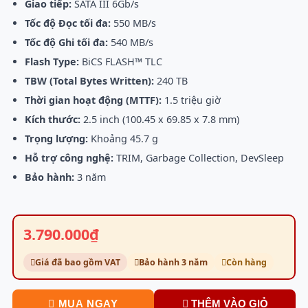
Giao tiếp:
SATA III 6Gb/s
Tốc độ Đọc tối đa:
550 MB/s
Tốc độ Ghi tối đa:
540 MB/s
Flash Type:
BiCS FLASH™ TLC
TBW (Total Bytes Written):
240 TB
Thời gian hoạt động (MTTF):
1.5 triệu giờ
Kích thước:
2.5 inch (100.45 x 69.85 x 7.8 mm)
Trọng lượng:
Khoảng 45.7 g
Hỗ trợ công nghệ:
TRIM, Garbage Collection, DevSleep
Bảo hành:
3 năm
3.790.000₫
Giá đã bao gồm VAT
Bảo hành 3 năm
Còn hàng
MUA NGAY
THÊM VÀO GIỎ