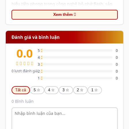
hiệu tiên phong trong công nghệ bộ nhớ flash, sản
phẩm này mang lại tốc độ, độ tin cậy và hiệu suất
Xem thêm
năng lượng vượt trội.
Đánh giá và bình luận
0.0
5
0
4
0
3
0
0 lượt đánh giá
2
0
1
0
Tất cả
5 ☆
4 ☆
3 ☆
2 ☆
1 ☆
Tốc độ tối ưu trên chuẩn SATA III
0 Bình luận
Giao diện kết nối
: Sử dụng giao diện
SATA III 6Gb/s
(chuẩn 2.5 inch), cho phép tương thích với hầu hết các
máy tính để bàn (PC) và máy tính xách tay (Laptop)