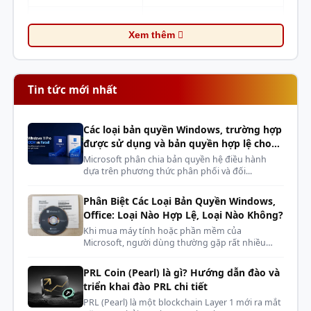
đĩa.
Loại
SSD
Độ bền (TBW)
: Thường đạt mức
240 TBW
(Terabytes
Xem thêm
Written), đảm bảo tuổi thọ cao và hoạt động ổn định
Dòng
Exceria SATA
trong nhiều năm sử dụng thông thường.
Mã Part
LTC10J960GG8
(Ví dụ)
Tin tức mới nhất
CHI TIẾT
Các loại bản quyền Windows, trường hợp
Dung lượng
960GB
được sử dụng và bản quyền hợp lệ cho
phòng máy, dàn net, cyber
Giao diện
SATA III 6Gb/s
Microsoft phân chia bản quyền hệ điều hành
dựa trên phương thức phân phối và đối...
Form Factor
2.5 inch
Phân Biệt Các Loại Bản Quyền Windows,
Tốc độ Đọc
Office: Loại Nào Hợp Lệ, Loại Nào Không?
Lên tới
555 MB/s
Khi mua máy tính hoặc phần mềm của
(Sequential)
Microsoft, người dùng thường gặp rất nhiều
Độ tin cậy và tối ưu hóa
kh...
Tốc độ Ghi
Lên tới
540 MB/s
PRL Coin (Pearl) là gì? Hướng dẫn đào và
(Sequential)
triển khai đào PRL chi tiết
Độ bền cơ học
: Là ổ đĩa thể rắn (SSD), Kioxia Exceria
PRL (Pearl) là một blockchain Layer 1 mới ra mắt
Tốc độ Đọc/Ghi
90,000 IOPS (Đọc) / 90,000
SATA có khả năng chống sốc và rung động tốt hơn