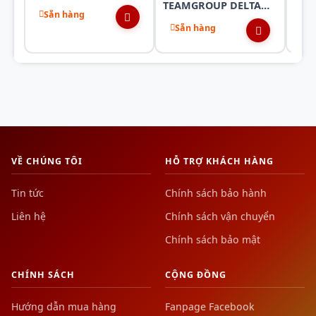
TEAMGROUP DELTA
RGB
Whit
Sẵn hàng
Sẵ
RGB
(KF432C16BB12AK2/32)
3200
Sẵn hàng
(TF4D48G3200HC16F01)
32GB (2x16GB) DDR4
DDR
8GB (1x8GB) DDR4
3200Mhz
3200MHz
VỀ CHÚNG TÔI
HỖ TRỢ KHÁCH HÀNG
Tin tức
Chính sách bảo hành
Liên hệ
Chính sách vận chuyển
Chính sách bảo mật
CHÍNH SÁCH
CỘNG ĐỒNG
Hướng dẫn mua hàng
Fanpage Facebook