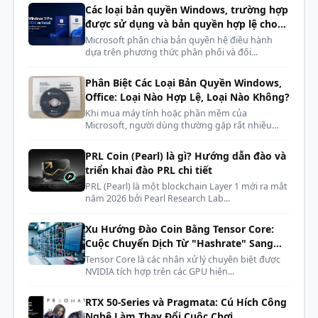
Các loại bản quyền Windows, trường hợp
RAM TeamGroup T-Force Delta RGB sử dụng nguồn
được sử dụng và bản quyền hợp lệ cho
điệp áp chỉ từ 1.2 ~ 1.4V. Với lượng điện áp thấp,
phòng máy, dàn net, cyber
Microsoft phân chia bản quyền hệ điều hành
dựa trên phương thức phân phối và đối...
TeamGroup T-Force Delta RGB không chỉ tiết kiệm
năng lượng mà điều này còn giúp nhiệt độ hoạt động
Phân Biệt Các Loại Bản Quyền Windows,
của TeamGroup T-Force Delta RGB luôn ở mức trung
Office: Loại Nào Hợp Lệ, Loại Nào Không?
bình và thấp, từ đó giúp thanh RAM có thể hoạt động
Khi mua máy tính hoặc phần mềm của
ổn định và lâu dài.
Microsoft, người dùng thường gặp rất nhiều
kh...
PRL Coin (Pearl) là gì? Hướng dẫn đào và
triển khai đào PRL chi tiết
Ram TEAMGROUP T-Force DELTA RGB đạt
PRL (Pearl) là một blockchain Layer 1 mới ra mắt
năm 2026 bởi Pearl Research Lab...
chứng nhận QVL
RAM TeamGroup T-Force Delta RGB đạt chứng nhận
Xu Hướng Đào Coin Bằng Tensor Core:
QVL đem lại khả năng tương thích với những bo
Cuộc Chuyển Dịch Từ "Hashrate" Sang
mạch chủ đạt tiêu chuẩn này. Vì vậy, bạn không cần
"AI Compute"
Tensor Core là các nhân xử lý chuyên biệt được
NVIDIA tích hợp trên các GPU hiện...
đau đầu khi lựa chọn mainboard để đi kèm tạo nên
dàn PC Gaming trong mơ của bản thân.
RTX 50-Series và Pragmata: Cú Hích Công
Nghệ Làm Thay Đổi Cuộc Chơi