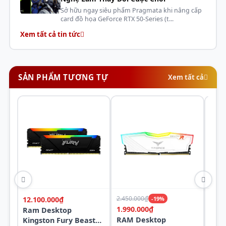
Sở hữu ngay siêu phẩm Pragmata khi nâng cấp
card đồ họa GeForce RTX 50-Series (t...
Xem tất cả tin tức
SẢN PHẨM TƯƠNG TỰ
Xem tất cả
2.450.000₫
12.100.000₫
-19%
2.45
1.990.000₫
Ram Desktop
Ram 
RAM Desktop
Kingston Fury Beast
Rese