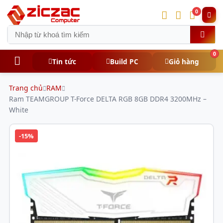
0
0
Tin tức
Build PC
Giỏ hàng
Trang chủ
RAM
Ram TEAMGROUP T-Force DELTA RGB 8GB DDR4 3200MHz –
White
-15%