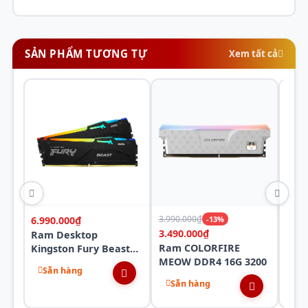
SẢN PHẨM TƯƠNG TỰ
Xem tất cả
3.990.000₫
6.990.000₫
-13%
6.55
3.490.000₫
Ram Desktop
RAM
Ram COLORFIRE
Kingston Fury Beast
TEA
MEOW DDR4 16G 3200
RGB (KF560C40BBAK2-
RED
Sẵn hàng
Sẵ
16) 16GB (2x 8GB)
(FL
Sẵn hàng
DDR5 6000Mhz
16G
560