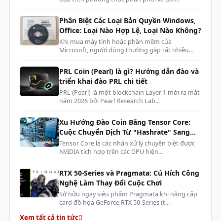
Phân Biệt Các Loại Bản Quyền Windows,
Office: Loại Nào Hợp Lệ, Loại Nào Không?
Khi mua máy tính hoặc phần mềm của
Microsoft, người dùng thường gặp rất nhiều
kh...
PRL Coin (Pearl) là gì? Hướng dẫn đào và
triển khai đào PRL chi tiết
PRL (Pearl) là một blockchain Layer 1 mới ra mắt
năm 2026 bởi Pearl Research Lab...
Xu Hướng Đào Coin Bằng Tensor Core:
Cuộc Chuyển Dịch Từ "Hashrate" Sang
"AI Compute"
Tensor Core là các nhân xử lý chuyên biệt được
NVIDIA tích hợp trên các GPU hiện...
RTX 50-Series và Pragmata: Cú Hích Công
Nghệ Làm Thay Đổi Cuộc Chơi
Sở hữu ngay siêu phẩm Pragmata khi nâng cấp
card đồ họa GeForce RTX 50-Series (t...
Xem tất cả tin tức