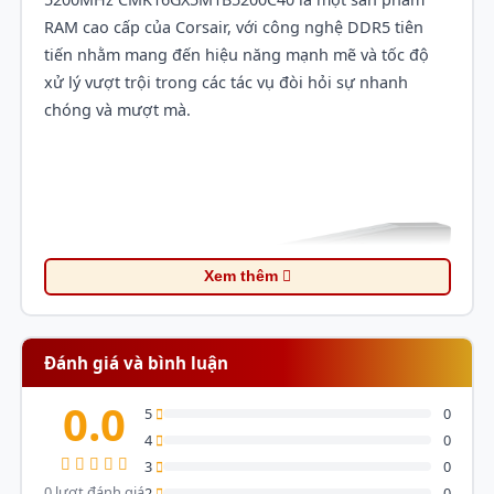
RAM cao cấp của Corsair, với công nghệ DDR5 tiên
tiến nhằm mang đến hiệu năng mạnh mẽ và tốc độ
xử lý vượt trội trong các tác vụ đòi hỏi sự nhanh
chóng và mượt mà.
Xem thêm
Đánh giá và bình luận
0.0
5
0
4
0
3
0
0 lượt đánh giá
2
0