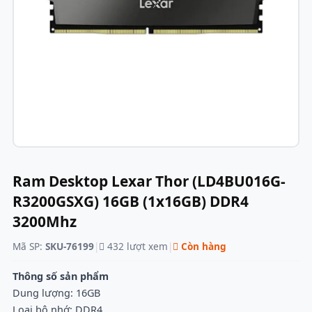
Ram Desktop Lexar Thor (LD4BU016G-
R3200GSXG) 16GB (1x16GB) DDR4
3200Mhz
Mã SP:
SKU-76199
|
432 lượt xem
|
Còn hàng
Thông số sản phẩm
Dung lượng: 16GB
Loại bộ nhớ: DDR4