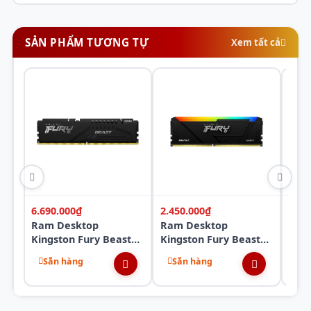
SẢN PHẨM TƯƠNG TỰ
Xem tất cả
6.690.000₫
2.450.000₫
2.20
Ram Desktop
Ram Desktop
Ram
Kingston Fury Beast
Kingston Fury Beast
XPG 
(KF552C40BB-16) 16GB
RGB
Gre
Sẵn hàng
Sẵn hàng
Sẵ
(1x16GB) DDR5
(KF432C16BB2A/8) 8GB
(AX
5200Mhz
(1x8GB) DDR4
8GB
3200Mhz
320