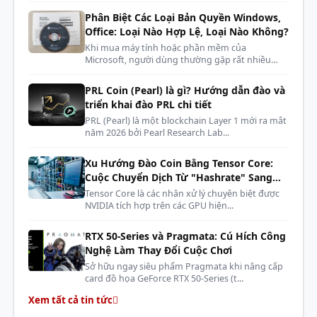
Phân Biệt Các Loại Bản Quyền Windows,
Office: Loại Nào Hợp Lệ, Loại Nào Không?
Khi mua máy tính hoặc phần mềm của
Microsoft, người dùng thường gặp rất nhiều
kh...
PRL Coin (Pearl) là gì? Hướng dẫn đào và
triển khai đào PRL chi tiết
PRL (Pearl) là một blockchain Layer 1 mới ra mắt
năm 2026 bởi Pearl Research Lab...
Băng thông lớn
Xu Hướng Đào Coin Bằng Tensor Core:
Cuộc Chuyển Dịch Từ "Hashrate" Sang
Ram desktop Lexar THOR 16GB 3200MHz
sở hữu tốc
"AI Compute"
Tensor Core là các nhân xử lý chuyên biệt được
độ băng thông lên tới 3200MHz, giúp gia tăng hiệu
NVIDIA tích hợp trên các GPU hiện...
suất của hệ thống để bạn làm việc trơn tru, mượt mà
và hiệu quả.
RTX 50-Series và Pragmata: Cú Hích Công
Nghệ Làm Thay Đổi Cuộc Chơi
Sở hữu ngay siêu phẩm Pragmata khi nâng cấp
card đồ họa GeForce RTX 50-Series (t...
Xem tất cả tin tức