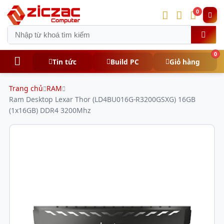
0
0
Tin tức
Build PC
Giỏ hàng
Trang chủ
RAM
Ram Desktop Lexar Thor (LD4BU016G-R3200GSXG) 16GB
(1x16GB) DDR4 3200Mhz