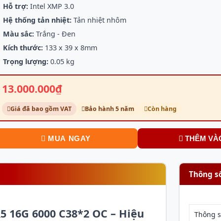
Hỗ trợ:
Intel XMP 3.0
Hệ thống tản nhiệt:
Tản nhiệt nhôm
Màu sắc:
Trắng - Đen
Kích thước:
133 x 39 x 8mm
Trọng lượng:
0.05 kg
13.000.000₫
Giá đã bao gồm VAT
Bảo hành 5 năm
Còn hàng
MUA NGAY
THÊM VÀ
Thông s
 16G 6000 C38*2 OC – Hiệu
Thông 