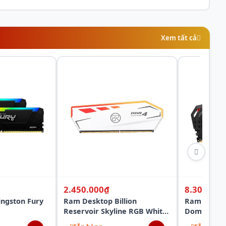
Xem tất cả
2.450.000₫
8.300.000
ngston Fury
Ram Desktop Billion
Ram Deskto
Reservoir Skyline RGB White
Dominator 
2/16) 16GB
(BR-PC4RGB 8G-3200) 8GB
RGB (CMT3