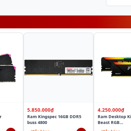
ng xử lý đa nhiệm mượt mà, từ các tựa game
huyên nghiệp.
5.850.000₫
4.250.000₫
ang lại băng thông dữ liệu lớn, giúp giảm độ
r
Ram Kingspec 16GB DDR5
Ram Desktop Ki
buss 4800
Beast RGB
C18)
(KF436C17BB2AK
 tốt cho RAM có tốc độ 6000MHz, đảm bảo thời