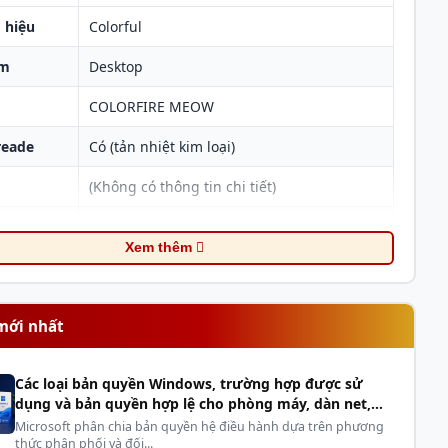
 hiệu
Colorful
am
Desktop
COLORFIRE MEOW
reade
Có (tản nhiệt kim loại)
t
(Không có thông tin chi tiết)
T
Xem thêm
ượng
32GB (2 x 16GB)
DDR5
mới nhất
6000 MHz
Các loại bản quyền Windows, trường hợp được sử
38-38-38-78
dụng và bản quyền hợp lệ cho phòng máy, dàn net,
cyber
ện thế
1.35V
Microsoft phân chia bản quyền hệ điều hành dựa trên phương
thức phân phối và đối...