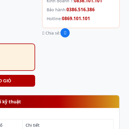
0836.101.101
Kinh doanh 1:
0386.516.386
Bảo hành:
0869.101.101
Hotline:
Chia sẻ:
O GIỎ
ố kỹ thuật
số
Chi tiết