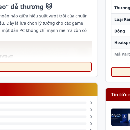
o" dễ thương 🐱
Thương
hoàn hảo giữa hiệu suất vượt trội của chuẩn
Loại R
u. Đây là lựa chọn lý tưởng cho các game
ng một dàn PC không chỉ mạnh mẽ mà còn có
Dòng
Heatsp
Mã Par
CHI TIẾ
Dung l
Loại
Tin tức 
Tốc độ
0
0
Độ trễ
0
0
Hiệu đi