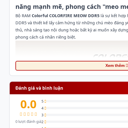
năng mạnh mẽ, phong cách "meo me
Bộ RAM
Colorful COLORFIRE MEOW DDR5
là sự kết hợp 
DDR5 và thiết kế lấy cảm hứng từ những chú mèo đáng yê
thủ, nhà sáng tạo nội dung hoặc bất kỳ ai muốn xây dự
phong cách cá nhân riêng biệt.
Xem thêm
Đánh giá và bình luận
0.0
5
4
3
0 lượt đánh giá
2