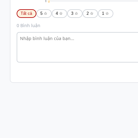
1
Tất cả
5 ☆
4 ☆
3 ☆
2 ☆
1 ☆
0 Bình luận