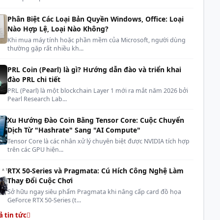
ói
2 thanh
Phân Biệt Các Loại Bản Quyền Windows, Office: Loại
c
Nào Hợp Lệ, Loại Nào Không?
(Thiết kế chủ đạo của dòng Meow)
Khi mua máy tính hoặc phần mềm của Microsoft, người dùng
ệt
Có
thường gặp rất nhiều kh...
d
RGB
PRL Coin (Pearl) là gì? Hướng dẫn đào và triển khai
đào PRL chi tiết
PRL (Pearl) là một blockchain Layer 1 mới ra mắt năm 2026 bởi
Pearl Research Lab...
Xu Hướng Đào Coin Bằng Tensor Core: Cuộc Chuyển
Dịch Từ "Hashrate" Sang "AI Compute"
Tensor Core là các nhân xử lý chuyên biệt được NVIDIA tích hợp
trên các GPU hiện...
RTX 50-Series và Pragmata: Cú Hích Công Nghệ Làm
Thay Đổi Cuộc Chơi
Sở hữu ngay siêu phẩm Pragmata khi nâng cấp card đồ họa
GeForce RTX 50-Series (t...
ả tin tức