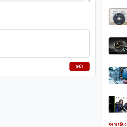
0
Đóng g
Màu sắ
Tản nhi
Màu Le
GỬI
Xem tất c