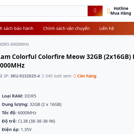
Hotline
Mua Hàng
h sách bảo hành
Chính sách vận chuyển
Liên hệ
) DDR5 6000MHz
am Colorful Colorfire Meow 32GB (2x16GB)
6000MHz
ã SP:
SKU-9232025-4
|
545 lượt xem
|
Còn hàng
Loại RAM:
DDR5
Dung lượng:
32GB (2 x 16GB)
Tốc độ:
6000MHz
Độ trễ:
CL38 (38-38-38-96)
Điện áp:
1.35V