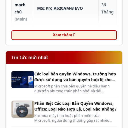
mạch
36
MSI Pro A620AM-B EVO
chủ
Tháng
(Main)
Bộ nhớ
TeamGroup Vulcan 16GB
60
Xem thêm
trong
DDR5 6000Mhz màu Đỏ
Tháng
(RAM)
Ổ cứng
Colorful CN600 256GB M.2
36
Tin tức mới nhất
(SSD)
NVMe 2280 PCIe
Tháng
Các loại bản quyền Windows, trường hợp
Card
được sử dụng và bản quyền hợp lệ cho
màn
Colorful GeForce RTX 3050
36
phòng máy, dàn net, cyber
Microsoft phân chia bản quyền hệ điều hành
hình
6GB-V
Tháng
dựa trên phương thức phân phối và đối...
(VGA)
Phân Biệt Các Loại Bản Quyền Windows,
Vỏ máy
12
Office: Loại Nào Hợp Lệ, Loại Nào Không?
Xigmatek VIEW III 3F
(Case)
Tháng
Khi mua máy tính hoặc phần mềm của
Microsoft, người dùng thường gặp rất nhiều
kh...
Nguồn