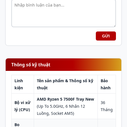
nâng cấp lâu dài trong tương lai. 📌
Cam kết chất
lượng:
Hàng new 100% chuẩn hãng, bảo hành siêu
tốc lên tới 36 tháng (riêng RAM bảo hành tới 60
tháng). Ziczac Computer luôn sẵn sàng phục vụ anh
em!
GỬI
Thông số kỹ thuật
Linh
Tên sản phẩm & Thông số kỹ
Bảo
kiện
thuật
hành
AMD Ryzen 5 7500F Tray New
Bộ vi xử
36
(Up To 5.0GHz, 6 Nhân 12
lý (CPU)
Tháng
Luồng, Socket AM5)
Bo