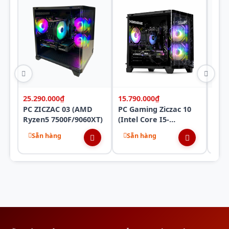
25.290.000₫
15.790.000₫
12.1
PC ZICZAC 03 (AMD
PC Gaming Ziczac 10
PC G
Ryzen5 7500F/9060XT)
(Intel Core I5-
(AM
12400F/VGA RTX 3050)
5500
Sẵn hàng
Sẵn hàng
Sẵ