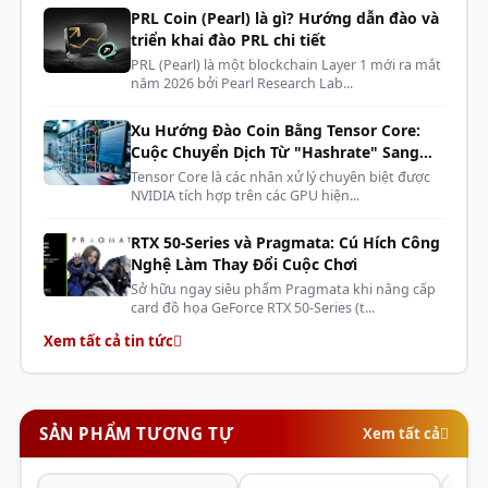
PRL Coin (Pearl) là gì? Hướng dẫn đào và
máy
MIK SPOWER C650B - 650W
36
triển khai đào PRL chi tiết
tính
Bronze
Tháng
PRL (Pearl) là một blockchain Layer 1 mới ra mắt
(PSU)
năm 2026 bởi Pearl Research Lab...
Tản
Tản nhiệt khí ID-COOLING SE-
24
Xu Hướng Đào Coin Bằng Tensor Core:
nhiệt
214-XT ARGB
Tháng
Cuộc Chuyển Dịch Từ "Hashrate" Sang
"AI Compute"
Tensor Core là các nhân xử lý chuyên biệt được
NVIDIA tích hợp trên các GPU hiện...
RTX 50-Series và Pragmata: Cú Hích Công
Nghệ Làm Thay Đổi Cuộc Chơi
Sở hữu ngay siêu phẩm Pragmata khi nâng cấp
card đồ họa GeForce RTX 50-Series (t...
Xem tất cả tin tức
SẢN PHẨM TƯƠNG TỰ
Xem tất cả