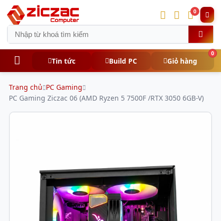
0
0
Tin tức
Build PC
Giỏ hàng
Trang chủ
PC Gaming
PC Gaming Ziczac 06 (AMD Ryzen 5 7500F /RTX 3050 6GB-V)