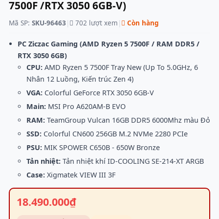
7500F /RTX 3050 6GB-V)
Mã SP:
SKU-96463
|
702 lượt xem
|
Còn hàng
PC Ziczac Gaming (AMD Ryzen 5 7500F / RAM DDR5 /
RTX 3050 6GB)
CPU:
AMD Ryzen 5 7500F Tray New (Up To 5.0GHz, 6
Nhân 12 Luồng, Kiến trúc Zen 4)
VGA:
Colorful GeForce RTX 3050 6GB-V
Main:
MSI Pro A620AM-B EVO
RAM:
TeamGroup Vulcan 16GB DDR5 6000Mhz màu Đỏ
SSD:
Colorful CN600 256GB M.2 NVMe 2280 PCIe
PSU:
MIK SPOWER C650B - 650W Bronze
Tản nhiệt:
Tản nhiệt khí ID-COOLING SE-214-XT ARGB
Case:
Xigmatek VIEW III 3F
18.490.000₫