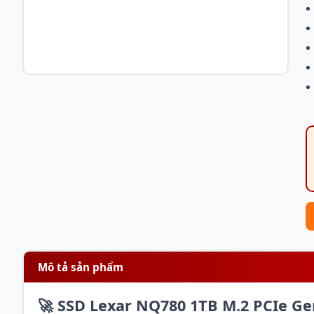
Mô tả sản phẩm
🚀 SSD Lexar NQ780 1TB M.2 PCIe Ge