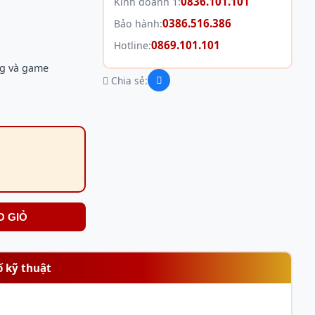
0836.101.101
Kinh doanh 1:
0386.516.386
Bảo hành:
0869.101.101
Hotline:
ng và game
Chia sẻ:
O GIỎ
ố kỹ thuật