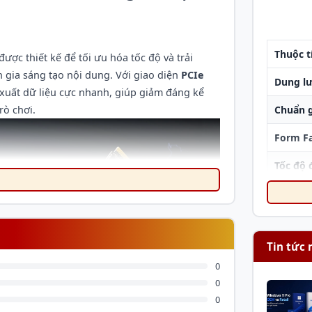
Thuộc t
được thiết kế để tối ưu hóa tốc độ và trải
 gia sáng tạo nội dung. Với giao diện
PCIe
Dung l
y xuất dữ liệu cực nhanh, giúp giảm đáng kể
rò chơi.
Chuẩn g
Form F
Tốc độ 
(Sequen
Tốc độ 
(Sequen
Tin tức 
Độ bền 
0
Terabyt
0
0
Thời gi