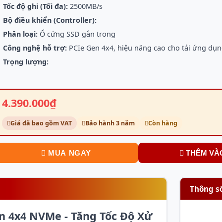
Tốc độ ghi (Tối đa):
2500MB/s
Bộ điều khiển (Controller):
Phân loại:
Ổ cứng SSD gắn trong
Công nghệ hỗ trợ:
PCIe Gen 4x4, hiệu năng cao cho tải ứng dụ
Trọng lượng:
4.390.000₫
Giá đã bao gồm VAT
Bảo hành 3 năm
Còn hàng
MUA NGAY
THÊM VÀ
Thông s
n 4x4 NVMe - Tăng Tốc Độ Xử