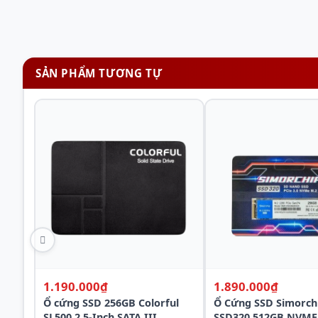
SẢN PHẨM TƯƠNG TỰ
Tốc Độ Siêu Tốc:
Cung cấp tốc độ
Đọc tuần tự tối đa lên
đến
2500 MB/s
, đảm bảo mọi tác vụ đều được xử lý nha
1.190.000₫
1.890.000₫
Ổ cứng SSD 256GB Colorful
Ổ Cứng SSD Simorch
SL500 2.5-Inch SATA III
SSD320 512GB NVME