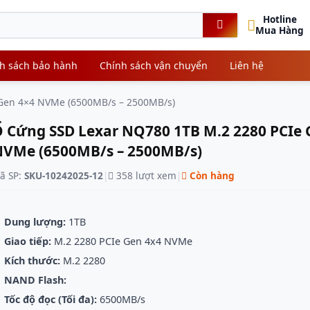
Hotline
Mua Hàng
h sách bảo hành
Chính sách vận chuyển
Liên hệ
Gen 4×4 NVMe (6500MB/s – 2500MB/s)
 Cứng SSD Lexar NQ780 1TB M.2 2280 PCIe 
VMe (6500MB/s – 2500MB/s)
ã SP:
SKU-10242025-12
|
358 lượt xem
|
Còn hàng
Dung lượng:
1TB
Giao tiếp:
M.2 2280 PCIe Gen 4x4 NVMe
Kích thước:
M.2 2280
NAND Flash:
Tốc độ đọc (Tối đa):
6500MB/s