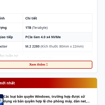
ính
Chi tiết
ượng
1TB
(Terabyte)
iao tiếp
PCIe Gen 4.0 x4 NVMe
actor
M.2 2280
(Kích thước
80mm x 22mm
)
đọc tuần tự
Lên tới
6500 MB/s
tial Read)
Xem thêm
ghi tuần tự
Lên tới
2500 MB/s
tial Write)
mới nhất
(TBW -
600 TBW
es Written)
Các loại bản quyền Windows, trường hợp được sử
dụng và bản quyền hợp lệ cho phòng máy, dàn net,
an sử dụng
1.500.000
giờ