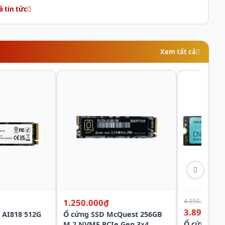
ả tin tức
Xem tất cả
1.250.000₫
4.350.000₫
-1
3.890.000
 AI818 512G
Ổ cứng SSD McQuest 256GB
Ổ cứng CO
M.2 NVME PCIe Gen 3×4