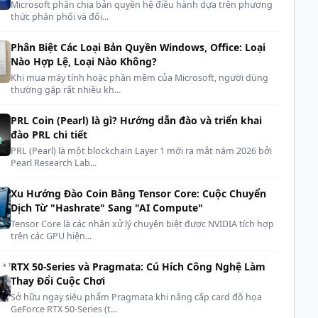
cyber
Microsoft phân chia bản quyền hệ điều hành dựa trên phương
ình (MTBF)
thức phân phối và đối...
ộ hoạt động
0 độ C đến 70 độ C
Phân Biệt Các Loại Bản Quyền Windows, Office: Loại
Nào Hợp Lệ, Loại Nào Không?
ộ lưu trữ
-40 độ C đến 85 độ C
Khi mua máy tính hoặc phần mềm của Microsoft, người dùng
thường gặp rất nhiều kh...
ng chống sốc
1500G
(thời lượng
0.5ms
)
PRL Coin (Pearl) là gì? Hướng dẫn đào và triển khai
Hỗ trợ HMB (Host Memory Buffer) và SLC
hệ nổi bật
đào PRL chi tiết
Cache
PRL (Pearl) là một blockchain Layer 1 mới ra mắt năm 2026 bởi
Pearl Research Lab...
ềm hỗ trợ
Lexar DiskMaster
Xu Hướng Đào Coin Bằng Tensor Core: Cuộc Chuyển
60 tháng
(5 năm) hoặc trong giới hạn
nh
Dịch Từ "Hashrate" Sang "AI Compute"
TBW (tùy điều kiện nào đến trước)
Tensor Core là các nhân xử lý chuyên biệt được NVIDIA tích hợp
trên các GPU hiện...
ước (D x R x
80mm x 22mm x 2.45mm
RTX 50-Series và Pragmata: Cú Hích Công Nghệ Làm
Thay Đổi Cuộc Chơi
lượng
Khoảng
6g
Sở hữu ngay siêu phẩm Pragmata khi nâng cấp card đồ họa
GeForce RTX 50-Series (t...