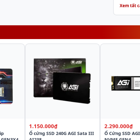
Xem tất c
 đến
6500 MB/s
và
Ghi tuần tự tối đa lên
nh chóng, mượt mà.
1.150.000₫
2.290.000₫
ip
Ổ cứng SSD 240G AGI Sata III
Ổ Cứng SSD AGI
 GEN3X4
AI238
NVME GEN4