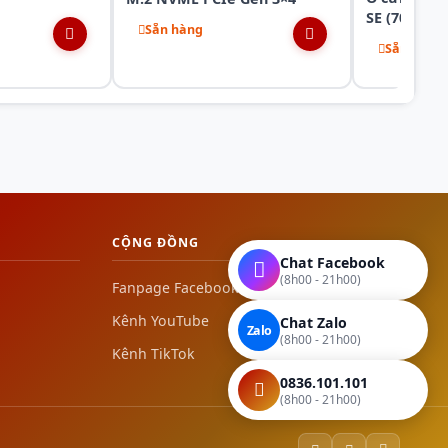
SE (7000/5
Sẵn hàng
Sẵn hàng
CỘNG ĐỒNG
Chat Facebook
(8h00 - 21h00)
Fanpage Facebook
Kênh YouTube
Chat Zalo
Zalo
(8h00 - 21h00)
Kênh TikTok
0836.101.101
(8h00 - 21h00)