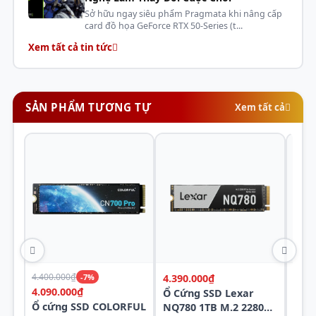
Sở hữu ngay siêu phẩm Pragmata khi nâng cấp
card đồ họa GeForce RTX 50-Series (t...
Xem tất cả tin tức
SẢN PHẨM TƯƠNG TỰ
Xem tất cả
Quản lý năng lượng thông minh
SSD Lexar LNQ710X500G RNNNG cung cấp khả năng
quản lý nguồn điện thông minh, tự động điều chỉnh
mức tiêu thụ điện năng theo khối lượng công việc
4.400.000₫
-7%
4.390.000₫
1.89
4.090.000₫
Ổ Cứng SSD Lexar
Ổ Cứ
Ổ cứng SSD COLORFUL
NQ780 1TB M.2 2280
SSD