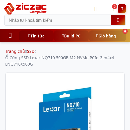
0
0
Tin tức
Build PC
Giỏ hàng
Trang chủ
SSD
Ổ Cứng SSD Lexar NQ710 500GB M2 NVMe PCIe Gen4x4
LNQ710X500G