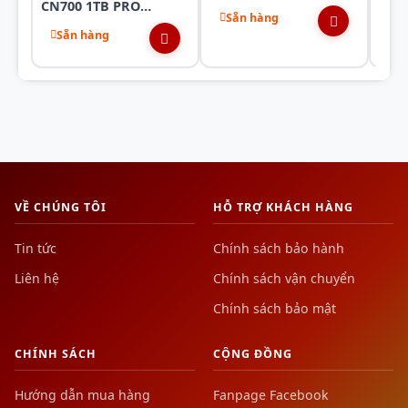
CN700 1TB PRO
PCIe Gen 4×4 NVMe
GEN
Sẵn hàng
Sẵ
(7400/6600) NVME M.2
(6500MB/s –
Sẵn hàng
2500MB/s)
VỀ CHÚNG TÔI
HỖ TRỢ KHÁCH HÀNG
Tin tức
Chính sách bảo hành
Liên hệ
Chính sách vận chuyển
Chính sách bảo mật
CHÍNH SÁCH
CỘNG ĐỒNG
Hướng dẫn mua hàng
Fanpage Facebook