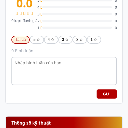
0.0
5
0
4
0
3
0
0 lượt đánh giá
2
0
1
0
Tất cả
5 ☆
4 ☆
3 ☆
2 ☆
1 ☆
0 Bình luận
GỬI
Thông số kỹ thuật