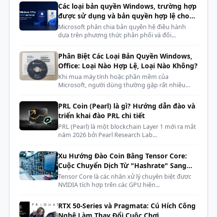
Các loại bản quyền Windows, trường hợp
Trọng lượng
6 gam
được sử dụng và bản quyền hợp lệ cho
phòng máy, dàn net, cyber
Microsoft phân chia bản quyền hệ điều hành
dựa trên phương thức phân phối và đối...
Phân Biệt Các Loại Bản Quyền Windows,
Office: Loại Nào Hợp Lệ, Loại Nào Không?
Khi mua máy tính hoặc phần mềm của
Microsoft, người dùng thường gặp rất nhiều
kh...
PRL Coin (Pearl) là gì? Hướng dẫn đào và
triển khai đào PRL chi tiết
PRL (Pearl) là một blockchain Layer 1 mới ra mắt
năm 2026 bởi Pearl Research Lab...
Xu Hướng Đào Coin Bằng Tensor Core:
Cuộc Chuyển Dịch Từ "Hashrate" Sang
"AI Compute"
Tensor Core là các nhân xử lý chuyên biệt được
NVIDIA tích hợp trên các GPU hiện...
RTX 50-Series và Pragmata: Cú Hích Công
Nghệ Làm Thay Đổi Cuộc Chơi