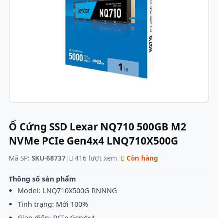
Ổ Cứng SSD Lexar NQ710 500GB M2
NVMe PCIe Gen4x4 LNQ710X500G
Mã SP:
SKU-68737
|
416 lượt xem
|
Còn hàng
Thông số sản phẩm
Model: LNQ710X500G-RNNNG
Tình trạng: Mới 100%
Giao diện: PCIe Gen4x4