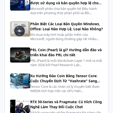
100~240 Vac
cấp của các hãng khác, điều này đảm bảo sự hoạt
được sử dụng và bản quyền hợp lệ cho
vào
động lâu dài và đáng tin cậy.
phòng máy, dàn net, cyber
Microsoft phân chia bản quyền hệ điều hành
dựa trên phương thức phân phối và đối...
Đầu vào hiện
115Vac/10.0A max. 230Vac/5.0A
tại
max.
Phân Biệt Các Loại Bản Quyền Windows,
Office: Loại Nào Hợp Lệ, Loại Nào Không?
Tần số đầu
47Hz ~ 63Hz
Khi mua máy tính hoặc phần mềm của
vào
Microsoft, người dùng thường gặp rất nhiều
kh...
Công suất
MSI MPG A850GF 850W được thiết kế Full
Up to 90% (80 Plus Gold)
PRL Coin (Pearl) là gì? Hướng dẫn đào và
thực
triển khai đào PRL chi tiết
Modular dễ dàng lắp đặt
PRL (Pearl) là một blockchain Layer 1 mới ra mắt
PFC
Active PFC
Tất cả các cáp của bộ nguồn MSI MPG A850GF 850W
năm 2026 bởi Pearl Research Lab...
đều phẳng và có màu đen. Cáp dẹt giúp việc quản lý
Chứng nhận
Xu Hướng Đào Coin Bằng Tensor Core:
OCP / OVP / OPP / OTP / SCP / UVP
cáp dễ dàng hơn và đỡ đau đầu hơn! Nhờ các dây cáp
bảo vệ
Cuộc Chuyển Dịch Từ "Hashrate" Sang
phẳng, toàn bộ hệ thống có thể được tổ chức tốt hơn
"AI Compute"
Tensor Core là các nhân xử lý chuyên biệt được
và có nhiều chỗ hơn cho luồng không khí không bị
NVIDIA tích hợp trên các GPU hiện...
cản trở. Sử dụng cáp bạn cần và cất phần còn lại vào
RTX 50-Series và Pragmata: Cú Hích Công
túi cáp đi kèm
Nghệ Làm Thay Đổi Cuộc Chơi
Sở hữu ngay siêu phẩm Pragmata khi nâng cấp