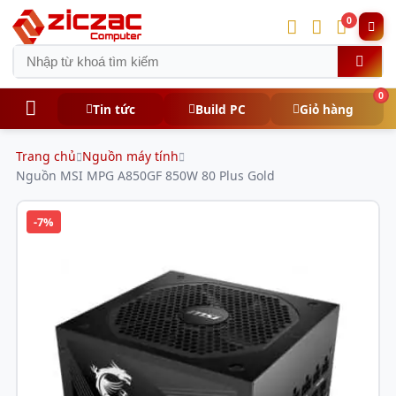
0
0
Tin tức
Build PC
Giỏ hàng
Trang chủ
Nguồn máy tính
Nguồn MSI MPG A850GF 850W 80 Plus Gold
-7%