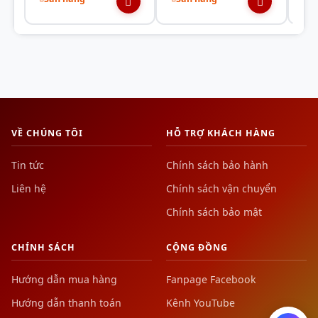
Plus
Hướng đến chất lượng sản phẩm ổn định và hiệu
Đen/
suất cao, bộ nguồn MSI MPG A850GF 850W đi kèm với
100% tụ điện 105° C của Nhật Bản và tụ điện rắn.
VỀ CHÚNG TÔI
HỖ TRỢ KHÁCH HÀNG
Tin tức
Chính sách bảo hành
Liên hệ
Chính sách vận chuyển
Chính sách bảo mật
CHÍNH SÁCH
CỘNG ĐỒNG
Hướng dẫn mua hàng
Fanpage Facebook
Hướng dẫn thanh toán
Kênh YouTube