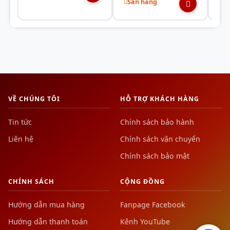
Sẵn hàng
Weight
2.48kg (single PSU)
Supported. The fan shuts off
0dB
entirely when the PSU is under
Technology
certain load
VỀ CHÚNG TÔI
HỖ TRỢ KHÁCH HÀNG
Tin tức
Chính sách bảo hành
Liên hệ
Chính sách vận chuyển
Chính sách bảo mật
CHÍNH SÁCH
CỘNG ĐỒNG
Hướng dẫn mua hàng
Fanpage Facebook
Hướng dẫn thanh toán
Kênh YouTube