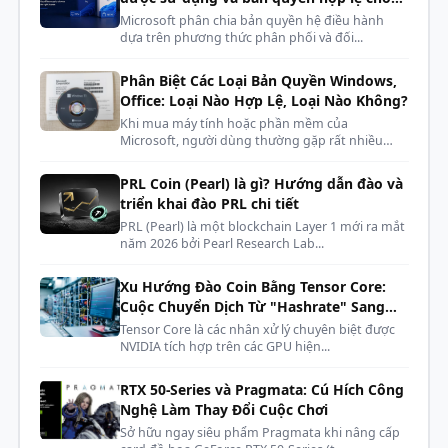
Range
phòng máy, dàn net, cyber
Microsoft phân chia bản quyền hệ điều hành
dựa trên phương thức phân phối và đối...
DC Output
+3.3V +5V +12V -12V +5Vsb
Voltage
Phân Biệt Các Loại Bản Quyền Windows,
Office: Loại Nào Hợp Lệ, Loại Nào Không?
Maximum
25A25A83.3A 0.8A 3A
Khi mua máy tính hoặc phần mềm của
Load
Microsoft, người dùng thường gặp rất nhiều
kh...
Combined
130W 130W 1000W 9.6W 15W
PRL Coin (Pearl) là gì? Hướng dẫn đào và
Load
triển khai đào PRL chi tiết
PRL (Pearl) là một blockchain Layer 1 mới ra mắt
Total
năm 2026 bởi Pearl Research Lab...
1000W
Output
Xu Hướng Đào Coin Bằng Tensor Core:
MB 24/20-pin x 1
Cuộc Chuyển Dịch Từ "Hashrate" Sang
CPU 4+4-pin x 2
"AI Compute"
Tensor Core là các nhân xử lý chuyên biệt được
NVIDIA tích hợp trên các GPU hiện...
PCI-E 16-pin x 1 (both PSU &
Cable
component side)
Connectors
RTX 50-Series và Pragmata: Cú Hích Công
PCI-E 8-pin x 4
Nghệ Làm Thay Đổi Cuộc Chơi
SATA x 5
Sở hữu ngay siêu phẩm Pragmata khi nâng cấp