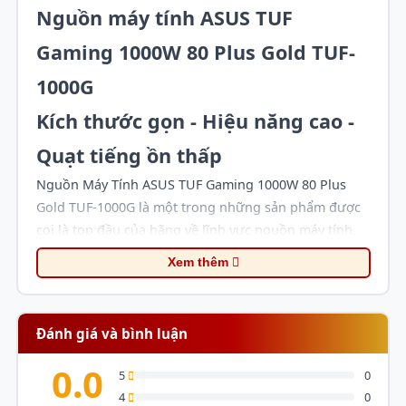
Nguồn máy tính ASUS TUF
Gaming 1000W 80 Plus Gold TUF-
1000G
Kích thước gọn - Hiệu năng cao -
Quạt tiếng ồn thấp
Nguồn Máy Tính ASUS TUF Gaming 1000W 80 Plus
Gold TUF-1000G là một trong những sản phẩm được
coi là top đầu của hãng về lĩnh vực nguồn máy tính.
Một sản phẩm đặc biệt và có thương hiệu nổi tiếng
Xem thêm
như thế này thì không thể thiếu tại các của hàng của
Mega. Mega tự hào là nhà cung cấp số một trong khu
vực Miền Trung và Đà Nẵng, hãy đến với Mega để tìm
Đánh giá và bình luận
hiểu rõ hơn bạn nhé!
Đặc điểm của sản phẩm Nguồn
0.0
5
0
4
0
máy tính ASUS TUF Gaming