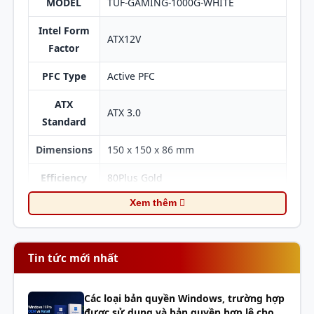
MODEL
TUF-GAMING-1000G-WHITE
1000W 80 Plus Gold TUF-1000G còn được trang bị đầu
nối 16-PIN để tương thích PCIe 5.0 và ATX 3.0. Điều
Intel Form
ATX12V
này giúp mức cung cấp tiêu thụ năng lượng lên gấp 2
Factor
lần và gấp 3 lần mức tiêu thụ năng lượng GPU.
PFC Type
Active PFC
ATX
ATX 3.0
Standard
Dimensions
150 x 150 x 86 mm
Efficiency
80Plus Gold
Xem thêm
Protection
OPP/OVP/UVP/SCP/OCP/OTP
Features
Hazardous
Tin tức mới nhất
ROHS
Materials
AC Input
Các loại bản quyền Windows, trường hợp
100-240Vac
được sử dụng và bản quyền hợp lệ cho