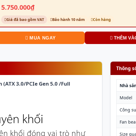
5.750.000₫
Giá đã bao gồm VAT
Bảo hành 10 năm
Còn hàng
MUA NGAY
THÊM VÀ
Thông s
(ATX 3.0/PCIe Gen 5.0 /Full
Nhà sản
Model
Công su
Fan bea
Size qu