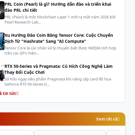
PRL Coin (Pearl) là gì? Hướng dẫn đào và triển khai
đào PRL chi tiết
PRL (Pearl) là một blockchain Layer 1 mới ra mắt năm 2026 bởi
Pearl Research Lab...
Xu Hướng Đào Coin Bằng Tensor Core: Cuộc Chuyển
Dịch Từ "Hashrate" Sang "AI Compute"
Tensor Core là các nhân xử lý chuyên biệt được NVIDIA tích hợp
trên các GPU hiện...
RTX 50-Series và Pragmata: Cú Hích Công Nghệ Làm
Thay Đổi Cuộc Chơi
Sở hữu ngay siêu phẩm Pragmata khi nâng cấp card đồ họa
GeForce RTX 50-Series (t...
ả tin tức
Xem tất cả