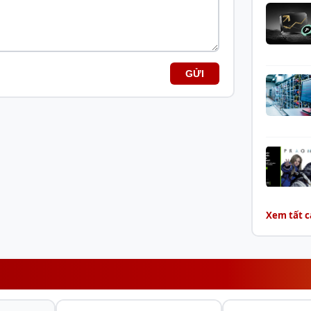
GỬI
(ATX 3.0/PCIe Gen 5.0 /Full
Xem tất c