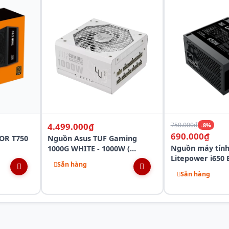
4.499.000₫
750.000₫
-8%
690.000₫
OR T750
Nguồn Asus TUF Gaming
Nguồn máy tín
1000G WHITE - 1000W (
Litepower i650
ATX3.0/Pci Gen 5.0 /80 Plus
Sẵn hàng
Gold/Full Modular)
Sẵn hàng