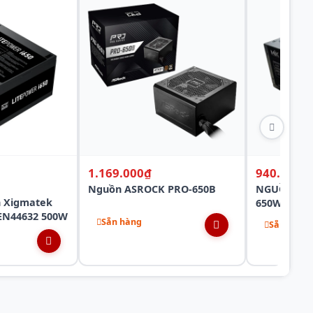
1.169.000₫
940.000₫
Nguồn ASROCK PRO-650B
NGUỒN MIK
h Xigmatek
650W Bron
 EN44632 500W
Sẵn hàng
Sẵn hàng