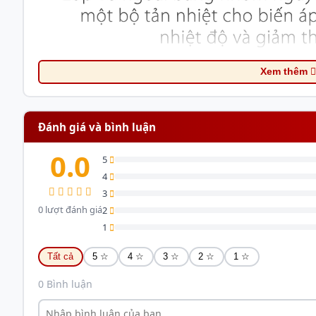
Xem thêm
Đánh giá và bình luận
0.0
5
4
3
0 lượt đánh giá
2
1
Tất cả
5 ☆
4 ☆
3 ☆
2 ☆
1 ☆
0 Bình luận