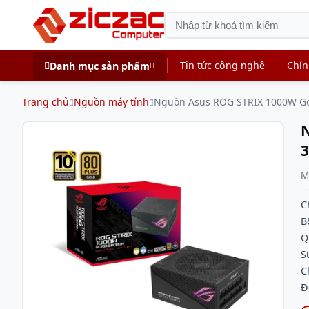
Tin tức công nghệ
Chín
Danh mục sản phẩm
Trang chủ
Nguồn máy tính
Nguồn Asus ROG STRIX 1000W Gold
N
3
M
C
B
Q
S
C
Đ