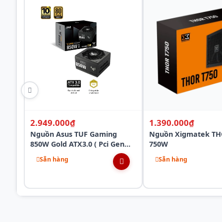
2.949.000₫
1.390.000₫
Nguồn Asus TUF Gaming
Nguồn Xigmatek TH
850W Gold ATX3.0 ( Pci Gen
750W
5.0 /80 Plus Gold/Màu
Sẵn hàng
Sẵn hàng
Đen/Full Modular)