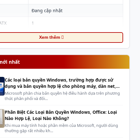
Đang cập nhật
 ATX
1
ản ATX
3.0
Xem thêm
EPS12V
2
 Floppy
0
mới nhất
 PCIe
5
Các loại bản quyền Windows, trường hợp được sử
 SATA
5
dụng và bản quyền hợp lệ cho phòng máy, dàn net,
cyber
Microsoft phân chia bản quyền hệ điều hành dựa trên phương
Fully
thức phân phối và đối...
vào AC
100-240Vac
Phân Biệt Các Loại Bản Quyền Windows, Office: Loại
Nào Hợp Lệ, Loại Nào Không?
nh
10 năm
Khi mua máy tính hoặc phần mềm của Microsoft, người dùng
thường gặp rất nhiều kh...