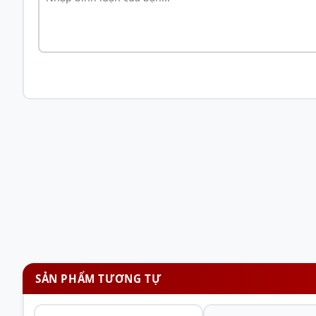
Nguồn Asus ROG STRIX 1000W Gold Aura Edition 
Modular/Màu Đen)
SẢN PHẨM TƯƠNG TỰ