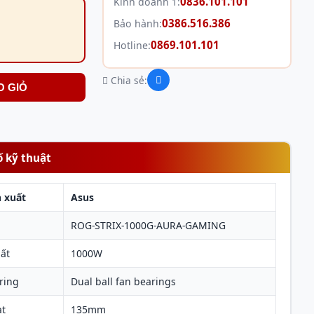
0836.101.101
Kinh doanh 1:
0386.516.386
Bảo hành:
0869.101.101
Hotline:
Chia sẻ:
O GIỎ
ố kỹ thuật
 xuất
Asus
ROG-STRIX-1000G-AURA-GAMING
ất
1000W
ring
Dual ball fan bearings
ạt
135mm