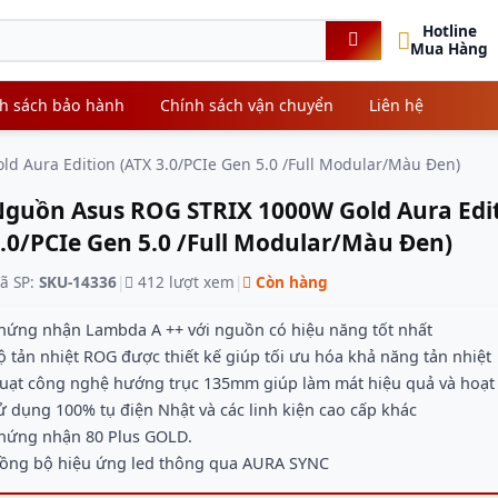
Hotline
Mua Hàng
h sách bảo hành
Chính sách vận chuyển
Liên hệ
 Aura Edition (ATX 3.0/PCIe Gen 5.0 /Full Modular/Màu Đen)
guồn Asus ROG STRIX 1000W Gold Aura Edit
.0/PCIe Gen 5.0 /Full Modular/Màu Đen)
ã SP:
SKU-14336
|
412 lượt xem
|
Còn hàng
hứng nhận Lambda A ++ với nguồn có hiệu năng tốt nhất
ộ tản nhiệt ROG được thiết kế giúp tối ưu hóa khả năng tản nhiệt
uạt công nghệ hướng trục 135mm giúp làm mát hiệu quả và hoạt 
ử dụng 100% tụ điện Nhật và các linh kiện cao cấp khác
hứng nhận 80 Plus GOLD.
ồng bộ hiệu ứng led thông qua AURA SYNC