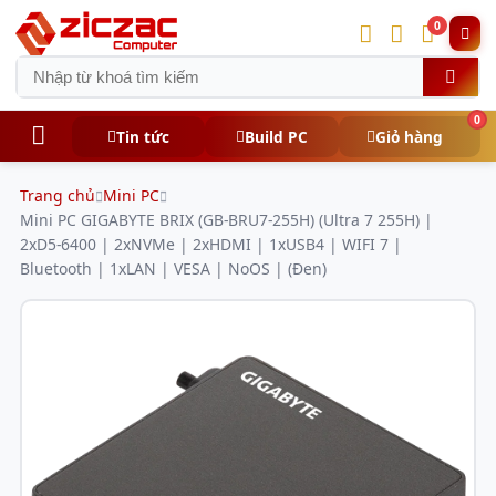
0
0
Tin tức
Build PC
Giỏ hàng
Trang chủ
Mini PC
Mini PC GIGABYTE BRIX (GB-BRU7-255H) (Ultra 7 255H) |
2xD5-6400 | 2xNVMe | 2xHDMI | 1xUSB4 | WIFI 7 |
Bluetooth | 1xLAN | VESA | NoOS | (Đen)