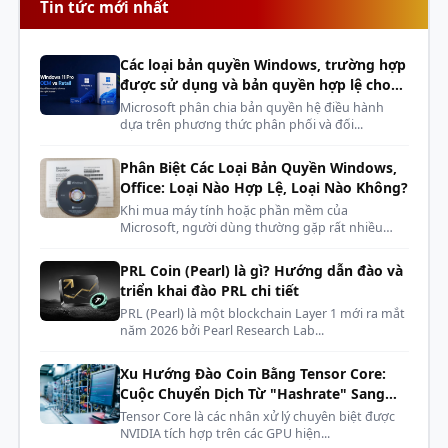
Đa màn hình 4K
: Với 2 cổng HDMI 2.1 và các cổng
Tin tức mới nhất
Cổng kết
USB-C (DP Alt mode), máy có thể xuất hình cùng lúc
1 x USB4
(Hỗ trợ băng thông rộng,
nối tốc độ
ra
4 màn hình độ phân giải cao
.
truyền dữ liệu và xuất hình nhanh)
Các loại bản quyền Windows, trường hợp
cao
Linh hoạt lắp đặt
: Đi kèm ngàm
VESA
hỗ trợ chuẩn
được sử dụng và bản quyền hợp lệ cho
75x75 và 100x100mm, giúp gắn gọn phía sau màn
phòng máy, dàn net, cyber
Microsoft phân chia bản quyền hệ điều hành
Mạng
hình.
dựa trên phương thức phân phối và đối...
mạng dây
1 x Cổng LAN
(LAN)
Phân Biệt Các Loại Bản Quyền Windows,
Office: Loại Nào Hợp Lệ, Loại Nào Không?
Kết nối
Wi-Fi 7
(Chuẩn Wifi thế hệ mới nhất
Khi mua máy tính hoặc phần mềm của
không dây
siêu tốc độ) |
Bluetooth
Microsoft, người dùng thường gặp rất nhiều
kh...
Khả năng
Hỗ trợ giá treo chuẩn
VESA
(Giúp
PRL Coin (Pearl) là gì? Hướng dẫn đào và
triển khai đào PRL chi tiết
treo tường
gắn gọn ra sau màn hình)
PRL (Pearl) là một blockchain Layer 1 mới ra mắt
năm 2026 bởi Pearl Research Lab...
Hệ điều
NoOS
(Chưa bao gồm Hệ điều hành,
hành
người dùng tự cài đặt)
Xu Hướng Đào Coin Bằng Tensor Core:
Cuộc Chuyển Dịch Từ "Hashrate" Sang
"AI Compute"
Tensor Core là các nhân xử lý chuyên biệt được
NVIDIA tích hợp trên các GPU hiện...