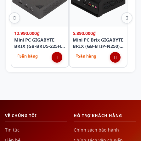
12.990.000₫
5.890.000₫
Mini PC GIGABYTE
Mini PC Brix GIGABYTE
BRIX (GB-BRU5-225H)
BRIX (GB-BTIP-N250)
(Ultra 5 225H) | 2xD5-
N250 | 1xD5-4800 |
Sẵn hàng
Sẵn hàng
6400 | 2xNVMe |
1xNVMe | 1x Sata |
2xHDMI | 1xUSB4 |
1xHDMI | WF BT |
WiFi 7 | Bluetooth |
1xLAN VESA | nOS
1xLAN | VESA | NoOS
ĐEN) |
| (Đen)
6BXTWN2HWMR
VỀ CHÚNG TÔI
HỖ TRỢ KHÁCH HÀNG
Tin tức
Chính sách bảo hành
Liên hệ
Chính sách vận chuyển