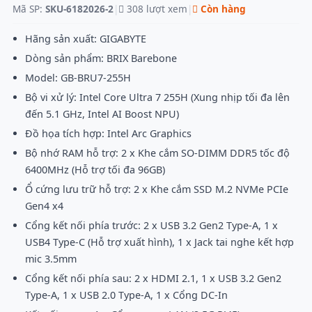
Mã SP:
SKU-6182026-2
|
308 lượt xem
|
Còn hàng
Hãng sản xuất: GIGABYTE
Dòng sản phẩm: BRIX Barebone
Model: GB-BRU7-255H
Bộ vi xử lý: Intel Core Ultra 7 255H (Xung nhịp tối đa lên
đến 5.1 GHz, Intel AI Boost NPU)
Đồ họa tích hợp: Intel Arc Graphics
Bộ nhớ RAM hỗ trợ: 2 x Khe cắm SO-DIMM DDR5 tốc độ
6400MHz (Hỗ trợ tối đa 96GB)
Ổ cứng lưu trữ hỗ trợ: 2 x Khe cắm SSD M.2 NVMe PCIe
Gen4 x4
Cổng kết nối phía trước: 2 x USB 3.2 Gen2 Type-A, 1 x
USB4 Type-C (Hỗ trợ xuất hình), 1 x Jack tai nghe kết hợp
mic 3.5mm
Cổng kết nối phía sau: 2 x HDMI 2.1, 1 x USB 3.2 Gen2
Type-A, 1 x USB 2.0 Type-A, 1 x Cổng DC-In