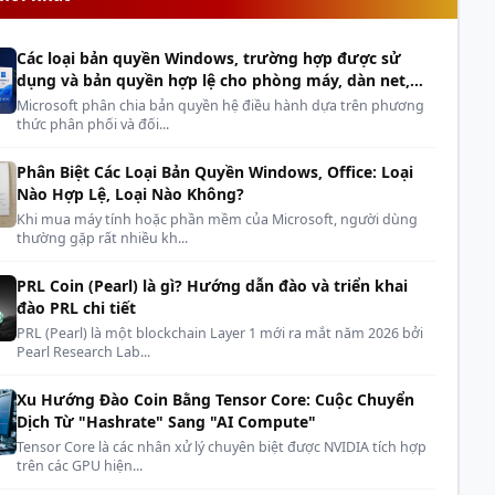
/ Đầu ra
Intel® UHD Graphics /
1 x Cổng HDMI
h
Các loại bản quyền Windows, trường hợp được sử
 không
dụng và bản quyền hợp lệ cho phòng máy, dàn net,
Wi-Fi & Bluetooth
tích hợp (WF BT)
cyber
Microsoft phân chia bản quyền hệ điều hành dựa trên phương
thức phân phối và đối...
i mạng
1 x Cổng
LAN
tốc độ cao
Phân Biệt Các Loại Bản Quyền Windows, Office: Loại
Nào Hợp Lệ, Loại Nào Không?
Khi mua máy tính hoặc phần mềm của Microsoft, người dùng
 hành
No OS
(Chưa cài sẵn hệ điều hành - nOS)
thường gặp rất nhiều kh...
c
Đen
PRL Coin (Pearl) là gì? Hướng dẫn đào và triển khai
đào PRL chi tiết
Hỗ trợ ngàm
VESA
(Có thể gắn vào sau màn
g lắp đặt
PRL (Pearl) là một blockchain Layer 1 mới ra mắt năm 2026 bởi
hình máy tính)
Pearl Research Lab...
Xu Hướng Đào Coin Bằng Tensor Core: Cuộc Chuyển
Dịch Từ "Hashrate" Sang "AI Compute"
Tensor Core là các nhân xử lý chuyên biệt được NVIDIA tích hợp
trên các GPU hiện...