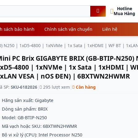
Hotline
Mua Hàng
h sách bảo hành
Chính sách vận chuyển
Liên hệ
50) N250 | 1xD5-4800 | 1xNVMe | 1x Sata | 1xHDMI | WF BT | 1
ini PC Brix GIGABYTE BRIX (GB-BTIP-N250) 
xD5-4800 | 1xNVMe | 1x Sata | 1xHDMI | WF
1xLAN VESA | nOS ĐEN) | 6BXTWN2HWMR
ã SP:
SKU-6182026
|
295 lượt xem
|
Còn hàng
Hãng sản xuất: Gigabyte
Dòng sản phẩm: BRIX
Model: GB-BTIP-N250
Mã vạch hoặc SKU: 6BXTWN2HWMR
Bộ vi xử lý (CPU): Intel Processor N250