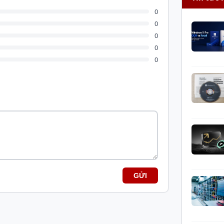
Đồ họa 
0
hình ản
0
Kết nối
0
0
dây
0
Kết nố
dây
Hệ điều
Màu sắ
Khả năn
GỬI
được tối ưu hóa sâu về mặt kiến trúc phần
văn phòng hằng ngày như soạn thảo văn bản,