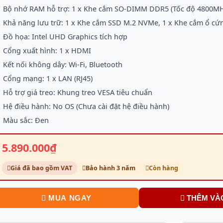
Bộ nhớ RAM hỗ trợ: 1 x Khe cắm SO-DIMM DDR5 (Tốc độ 4800MH
Khả năng lưu trữ: 1 x Khe cắm SSD M.2 NVMe, 1 x Khe cắm ổ cứn
Đồ họa: Intel UHD Graphics tích hợp
Cổng xuất hình: 1 x HDMI
Kết nối không dây: Wi-Fi, Bluetooth
Cổng mạng: 1 x LAN (RJ45)
Hỗ trợ giá treo: Khung treo VESA tiêu chuẩn
Hệ điều hành: No OS (Chưa cài đặt hệ điều hành)
Màu sắc: Đen
5.890.000₫
Giá đã bao gồm VAT
Bảo hành 3 năm
Còn hàng
MUA NGAY
THÊM VÀ