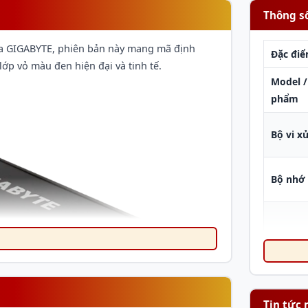
Thông s
ủa GIGABYTE, phiên bản này mang mã định
Đặc đi
 vỏ màu đen hiện đại và tinh tế.
Model /
phẩm
Bộ vi x
Bộ nhớ
Lưu trữ
Tin tức 