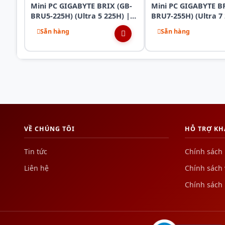
Mini PC GIGABYTE BRIX (GB-
Mini PC GIGABYTE B
BRU5-225H) (Ultra 5 225H) |
BRU7-255H) (Ultra 7 
2xD5-6400 | 2xNVMe |
2xD5-6400 | 2xNVMe
Sẵn hàng
Sẵn hàng
2xHDMI | 1xUSB4 | WiFi 7 |
2xHDMI | 1xUSB4 | 
Bluetooth | 1xLAN | VESA |
Bluetooth | 1xLAN |
NoOS | (Đen)
NoOS | (Đen)
VỀ CHÚNG TÔI
HỖ TRỢ K
Tin tức
Chính sách
Liên hệ
Chính sách
Chính sách