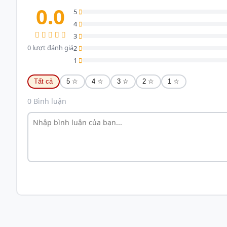
0.0
5
4
3
0 lượt đánh giá
2
1
Tất cả
5 ☆
4 ☆
3 ☆
2 ☆
1 ☆
0 Bình luận
I. Hiệu năng Vận hành và Bộ xử lý
Bộ vi xử lý Intel N250:
Đây là dòng CPU thuộc thế hệ mới 
cứng, mang lại hiệu suất xử lý mượt mà cho các tác vụ 