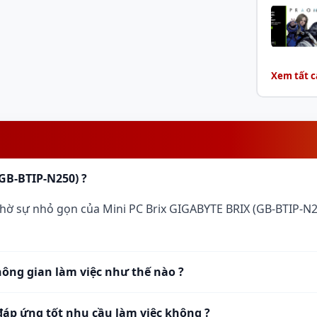
.
huẩn DDR5 mới nhất với xung nhịp 4800MHz.
n tải dữ liệu, giúp máy phản hồi nhanh
 dòng mini PC chạy DDR4 cũ.
Xem tất c
ẫn mang lại khả năng mở rộng lưu trữ rất ấn
ốc độ cao để tối ưu thời gian khởi động hệ
y mắt.
hoặc HDD) truyền thống, giúp bạn dễ dàng mở
GB-BTIP-N250) ?
àm việc một cách kinh tế.
nhờ sự nhỏ gọn của Mini PC Brix GIGABYTE BRIX (GB-BTIP-
o giúp máy dễ dàng kết nối với các loại màn
t nhu cầu làm việc và giải trí đa phương tiện.
c độ cao, đảm bảo đường truyền internet
hông gian làm việc như thế nào ?
 hoặc truyền tải file trong mạng nội bộ.
y hỗ trợ cả Wi-Fi và Bluetooth (WF BT). Bạn
đáp ứng tốt nhu cầu làm việc không ?