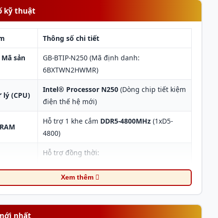
ố kỹ thuật
ểm
Thông số chi tiết
 Mã sản
GB-BTIP-N250 (Mã định danh:
6BXTWN2HWMR)
Intel® Processor N250
(Dòng chip tiết kiệm
ử lý (CPU)
điện thế hệ mới)
Hỗ trợ 1 khe cắm
DDR5-4800MHz
(1xD5-
 RAM
4800)
Hỗ trợ đồng thời:
 (Ổ cứng)
- 1 x Khe cắm
M.2 NVMe SSD
(1xNVMe)
Xem thêm
- 1 x Khe cắm
SATA 2.5 inch
(1x Sata)
mới nhất