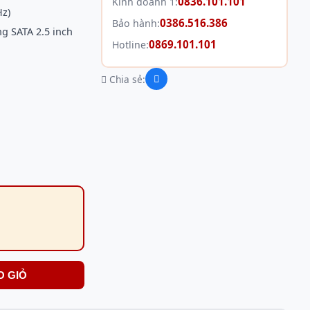
0836.101.101
Kinh doanh 1:
z)
0386.516.386
Bảo hành:
g SATA 2.5 inch
0869.101.101
Hotline:
Chia sẻ:
O GIỎ