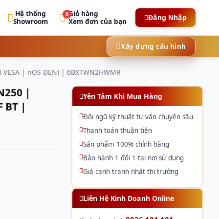
Hệ thống
Giỏ hàng
0
Đăng Nhập
Showroom
Xem đơn của bạn
Xây dựng cấu hình
xLAN VESA | nOS ĐEN) | 6BXTWN2HWMR
N250 |
Yên Tâm Khi Mua Hàng
 BT |
Đội ngũ kỹ thuật tư vấn chuyên sâu
Thanh toán thuận tiện
Sản phẩm 100% chính hãng
Bảo hành 1 đổi 1 tại nơi sử dụng
Giá cạnh tranh nhất thị trường
Liên Hệ Kinh Doanh Online