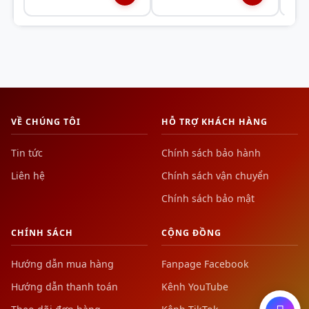
giải tối
7680 x 4320
N5080AORUS M-16GD)
TORX FAN 5.0
kết hợp
đa
những cải tiến về thiết kế
giúp tăng lưu lượng gió +
23% so với quạt hướng trục.
Quạt được
thiết kế để tối
VỀ CHÚNG TÔI
HỖ TRỢ KHÁCH HÀNG
ưu hoá hiệu
Tin tức
Chính sách bảo hành
quả tản nhiệt
Liên hệ
Chính sách vận chuyển
Quạt tản nhiệt được
Chính sách bảo mật
thiết kế dạng vòng
cung, với các cánh
CHÍNH SÁCH
CỘNG ĐỒNG
nghiên 22 độ, giúp duy
trì áp suất khí tản nhiệt
Hướng dẫn mua hàng
Fanpage Facebook
thổi vào cao ngay cả ở
Hướng dẫn thanh toán
Kênh YouTube
tốc độ vòng quay thấp