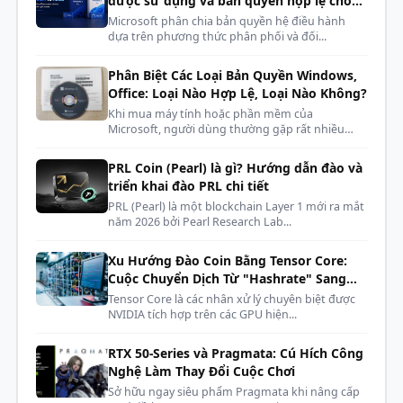
được sử dụng và bản quyền hợp lệ cho
384-bit
bát giác và chữ V xung
nhớ
phòng máy, dàn net, cyber
Microsoft phân chia bản quyền hệ điều hành
quanh mỗi quạt.
dựa trên phương thức phân phối và đối...
DisplayPort x 3 (v1.4a)
Cổng
HDMI x 1 (Hỗ trợ 4K 120Hz HDR, 8K
Tinh tế trong
Phân Biệt Các Loại Bản Quyền Windows,
xuất
Office: Loại Nào Hợp Lệ, Loại Nào Không?
60Hz HDR và ​​Tốc độ làm mới có thể
từng chi tiết
Khi mua máy tính hoặc phần mềm của
hình
thay đổi như được chỉ định trong
Microsoft, người dùng thường gặp rất nhiều
HDMI 2.1)
Các cạnh của
RTX 4090
kh...
SUPRIM X
vát được đánh
PRL Coin (Pearl) là gì? Hướng dẫn đào và
Hỗ trợ
bóng nhiều lần bằng máy cắt
Có
triển khai đào PRL chi tiết
HDCP
có đầu kim cương để đạt
PRL (Pearl) là một blockchain Layer 1 mới ra mắt
năm 2026 bởi Pearl Research Lab...
được độ hoàn thiện như
Kết nối
16-pin x 1
gương. Các đường nét sạch
nguồn
Xu Hướng Đào Coin Bằng Tensor Core:
sẽ nhấn mạnh cấu trúc kim
Cuộc Chuyển Dịch Từ "Hashrate" Sang
PSU kiến
loại để tạo cảm giác gần gũi
"AI Compute"
Tensor Core là các nhân xử lý chuyên biệt được
850W
nghị
NVIDIA tích hợp trên các GPU hiện...
mà không kém đi sự sang
trọng
Kích
RTX 50-Series và Pragmata: Cú Hích Công
336 x 142 x 78 mm
Điểm nhấn
Nghệ Làm Thay Đổi Cuộc Chơi
thước
Sở hữu ngay siêu phẩm Pragmata khi nâng cấp