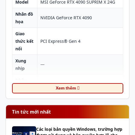
Model
MSI GeForce RTX 4090 SUPRIM X 24G
Nhân đồ
NVIDIA GeForce RTX 4090
họa
Giao
Thiết kế
thức kết
PCI Express® Gen 4
nối
của RTX 4090
Xung
SUPRIM X 24G
—
nhịp
RTX 4090 SUPRIM X
Nhân
24G
là phiên bản thứ
16384
CUDA
Xem thêm
hai của dòng SUPRIM
kế thừa triết lý thiết kế
Tốc độ
21 Gbps
bên ngoài của người
bộ nhớ
Tin tức mới nhất
tiền nhiệm của nó, với
Bộ nhớ
24GB GDDR6X
một lớp vỏ kim loại, các
đường cắt quạt hình
Các loại bản quyền Windows, trường hợp
Bus bộ