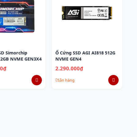
SD Simorchip
Ổ Cứng SSD AGI AI818 512G
12GB NVME GEN3X4
NVME GEN4
00₫
2.290.000₫
Sẵn hàng