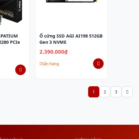
 SPATIUM
Ổ cứng SSD AGI AI198 512GB
2280 PCIe
Gen 3 NVME
2.390.000₫
Sẵn hàng
1
2
3