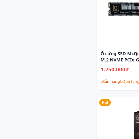
Ổ cứng SSD McQu
M.2 NVME PCIe G
1.250.000₫
Sẵn hàng
Quà tặn
Hot