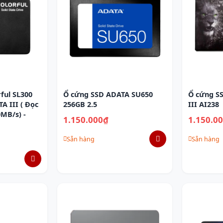
ful SL300
Ổ cứng SSD ADATA SU650
Ổ cứng SS
TA III ( Đọc
256GB 2.5
III AI238
0MB/s) -
1.150.000₫
1.150.0
Sẵn hàng
Sẵn hàng