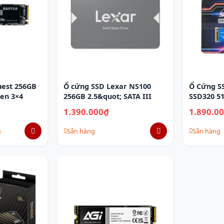
est 256GB
Ổ cứng SSD Lexar NS100
Ổ Cứng S
en 3×4
256GB 2.5&quot; SATA III
SSD320 5
1.390.000₫
1.890.0
g
Sẵn hàng
Sẵn hàng