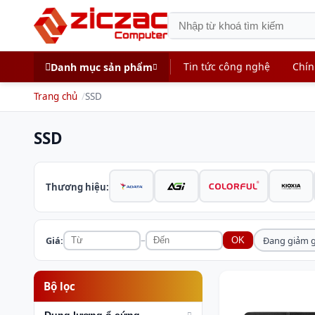
Tin tức công nghệ
Chín
Danh mục sản phẩm
Trang chủ
SSD
SSD
Thương hiệu:
–
Giá:
Đang giảm g
OK
Bộ lọc