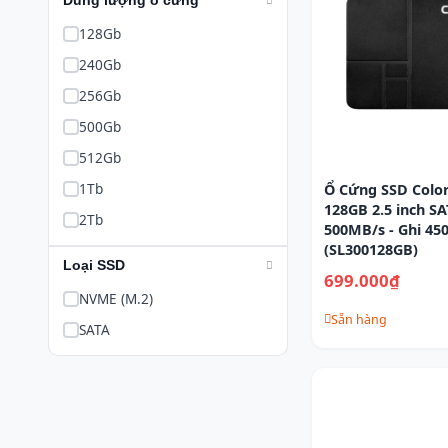
Dung lượng ổ cứng
128Gb
240Gb
256Gb
500Gb
512Gb
1Tb
Ổ Cứng SSD Color
128GB 2.5 inch SA
2Tb
500MB/s - Ghi 45
(SL300128GB)
Loại SSD
699.000₫
NVME (M.2)
Sẵn hàng
SATA