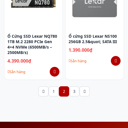
Ổ Cứng SSD Lexar NQ780
Ổ cứng SSD Lexar NS100
1TB M.2 2280 PCIe Gen
256GB 2.5&quot; SATA III
4×4 NVMe (6500MB/s –
1.390.000₫
2500MB/s)
4.390.000₫
Sẵn hàng
Sẵn hàng
1
2
3