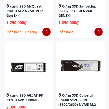
Ổ cứng SSD McQuest
Ổ Cứng SSD Simorchip
256GB M.2 NVME PCIe
SSD320 512GB NVME
Gen 3×4
GEN3X4
1.250.000₫
1.890.000₫
Sẵn hàng
Quà tặng
Sẵn hàng
Ổ cứng SSD AGI AI198
Ổ Cứng SSD Colorful
512GB Gen 3 NVME
CN600 512GB PRO
(3300/2600) NVME M.2
2.390.000₫