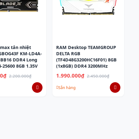
max tản nhiệt
RAM Desktop TEAMGROUP
GBOG43F KM-LD4A-
DELTA RGB
SBB16 DDR4 Long
(TF4D48G3200HC16F01) 8GB
-25600 8GB 1.35V
(1x8GB) DDR4 3200MHz
00₫
1.990.000₫
2.200.000₫
2.450.000₫
Sẵn hàng