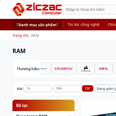
Tin tức công nghệ
Chín
Danh mục sản phẩm
Trang chủ
RAM
RAM
Thương hiệu:
–
Giá:
Đang giảm g
OK
Bộ lọc