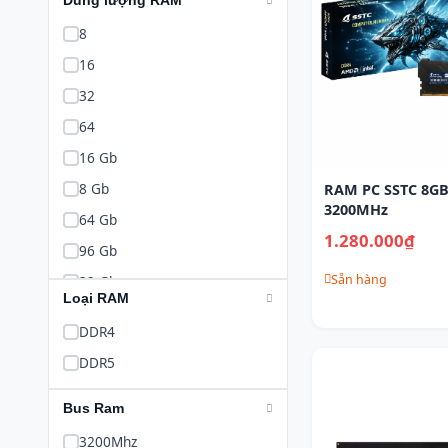
Dung lượng RAM
8
16
32
64
16 Gb
8 Gb
RAM PC SSTC 8G
3200MHz
64 Gb
1.280.000₫
96 Gb
Sẵn hàng
32 Gb
Loại RAM
DDR4
DDR5
Bus Ram
3200Mhz