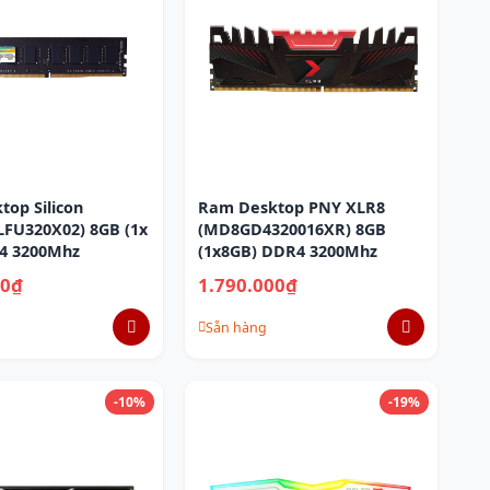
op Silicon
Ram Desktop PNY XLR8
LFU320X02) 8GB (1x
(MD8GD4320016XR) 8GB
4 3200Mhz
(1x8GB) DDR4 3200Mhz
00₫
1.790.000₫
Sẵn hàng
-10%
-19%