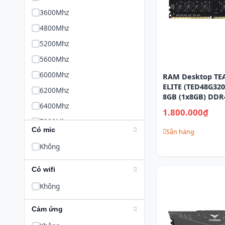
3600Mhz
4800Mhz
5200Mhz
5600Mhz
6000Mhz
RAM Desktop T
ELITE (TED48G32
6200Mhz
8GB (1x8GB) DDR
6400Mhz
1.800.000₫
7200Mhz
Có mic
Sẵn hàng
Không
Có wifi
Không
Cảm ứng