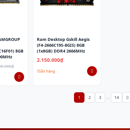
EAMGROUP
Ram Desktop Gskill Aegis
(F4-2666C19S-8GIS) 8GB
16F01) 8GB
(1x8GB) DDR4 2666MHz
200MHz
2.150.000₫
00.000₫
Sẵn hàng
1
2
3
…
14