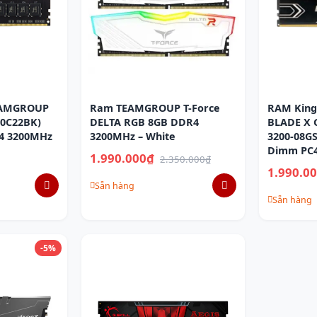
EAMGROUP
Ram TEAMGROUP T-Force
RAM King
00C22BK)
DELTA RGB 8GB DDR4
BLADE X 
4 3200MHz
3200MHz – White
3200-08G
Dimm PC4
1.990.000₫
2.350.000₫
1.990.0
Sẵn hàng
Sẵn hàng
-5%