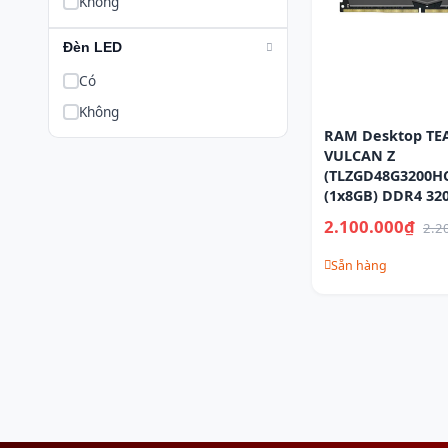
Không
Đèn LED
Có
Không
RAM Desktop T
VULCAN Z
(TLZGD48G3200HC
(1x8GB) DDR4 3
2.100.000₫
2.2
Sẵn hàng