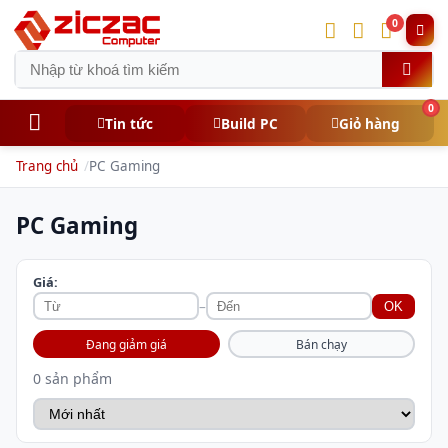
0
0
Tin tức
Build PC
Giỏ hàng
Trang chủ
PC Gaming
PC Gaming
Giá:
–
OK
Đang giảm giá
Bán chạy
0 sản phẩm