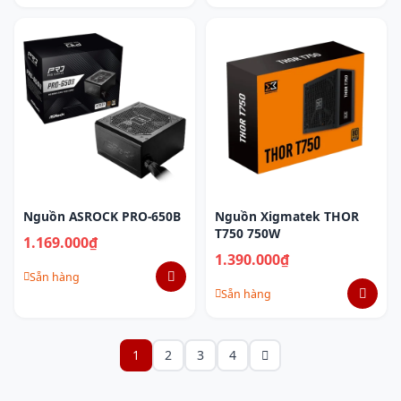
Nguồn ASROCK PRO-650B
Nguồn Xigmatek THOR
T750 750W
1.169.000₫
1.390.000₫
Sẵn hàng
Sẵn hàng
1
2
3
4