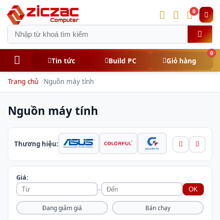
0
0
Tin tức
Build PC
Giỏ hàng
Trang chủ
Nguồn máy tính
Nguồn máy tính
Thương hiệu:
Giá:
–
OK
Đang giảm giá
Bán chạy