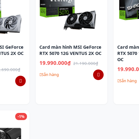
SI GeForce
Card màn hình MSI GeForce
Card màn
NTUS 2X OC
RTX 5070 12G VENTUS 2X OC
RTX 5070
OC
19.990.000₫
21.190.000₫
19.990.
.690.000₫
Sẵn hàng
Sẵn hàng
-1%