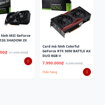
 hình MSI GeForce
 12G SHADOW 2X
Card mà hình Colorful
GeForce RTX 5050 BATTLE AX
000₫
21.990.000₫
DUO 8GB-V
7.990.000₫
8.200.000₫
Sẵn hàng