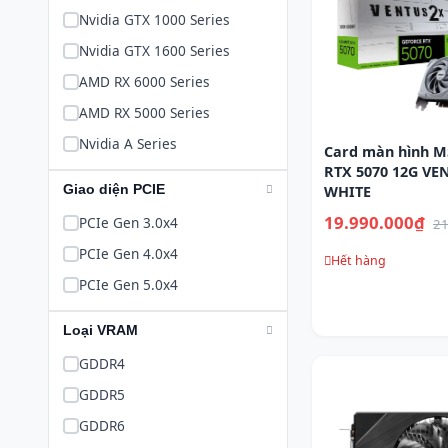
Nvidia GTX 1000 Series
Nvidia GTX 1600 Series
AMD RX 6000 Series
AMD RX 5000 Series
Nvidia A Series
Card màn hình M
RTX 5070 12G VE
Giao diện PCIE
WHITE
19.990.000₫
PCIe Gen 3.0x4
21
PCIe Gen 4.0x4
Hết hàng
PCIe Gen 5.0x4
Loại VRAM
GDDR4
GDDR5
GDDR6