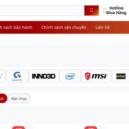
Hotline
Mua Hàng
h sách bảo hành
Chính sách vận chuyển
Liên hệ
iá
Bán chạy