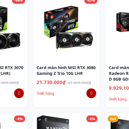
-44%
-47%
SI RTX 3070
Card màn hình MSI RTX 3080
Card màn
(LHR)
Gaming Z Trio 10G LHR
Radeon R
D 8GB G
21.730.000₫
.000.000₫
41.000.000₫
9.929.1
Hết hàng
Hết hàng
-8%
-6%
Hot