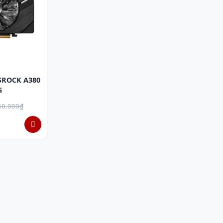
SROCK A380
G
50.000₫