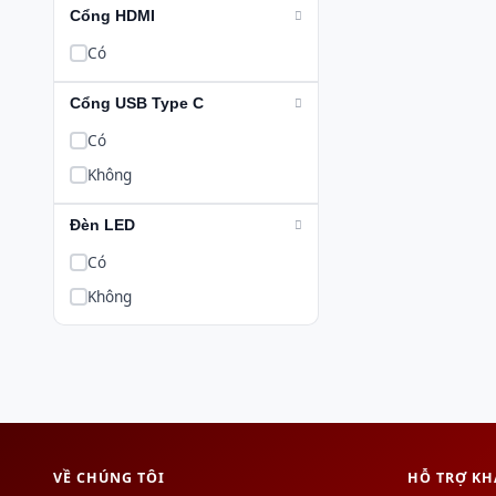
512 bit
Cổng HDMI
Có
Cổng USB Type C
Có
Không
Đèn LED
Có
Không
VỀ CHÚNG TÔI
HỖ TRỢ K