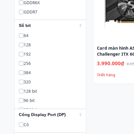
GDDR6X
GDDR7
Số bit
64
128
Card màn hình A
192
Challenger ITX 6
3.990.000₫
256
4.0
384
Hết hàng
320
128 bit
96 bit
256 bit
Cổng Display Port (DP)
192 bit
Có
64 bit