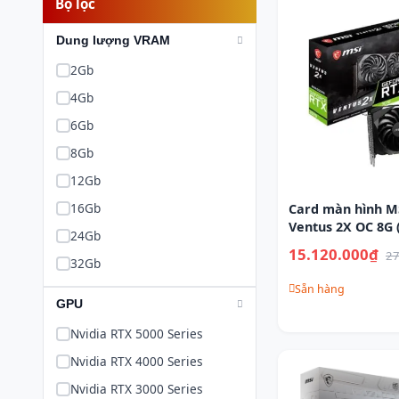
Bộ lọc
Dung lượng VRAM
2Gb
4Gb
6Gb
8Gb
12Gb
16Gb
Card màn hình M
Ventus 2X OC 8G 
24Gb
15.120.000₫
27
32Gb
Sẵn hàng
GPU
Nvidia RTX 5000 Series
Nvidia RTX 4000 Series
Nvidia RTX 3000 Series