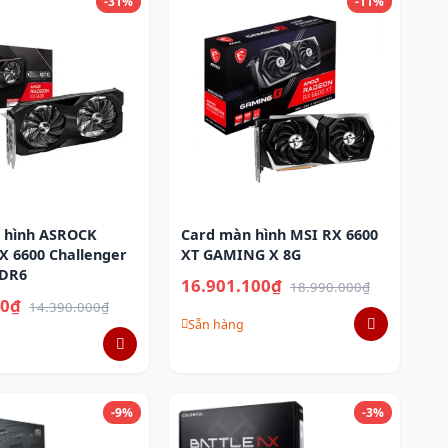
-31%
-11%
 hình ASROCK
Card màn hình MSI RX 6600
X 6600 Challenger
XT GAMING X 8G
DDR6
16.901.100₫
18.990.000₫
00₫
14.390.000₫
Sẵn hàng
-9%
-3%